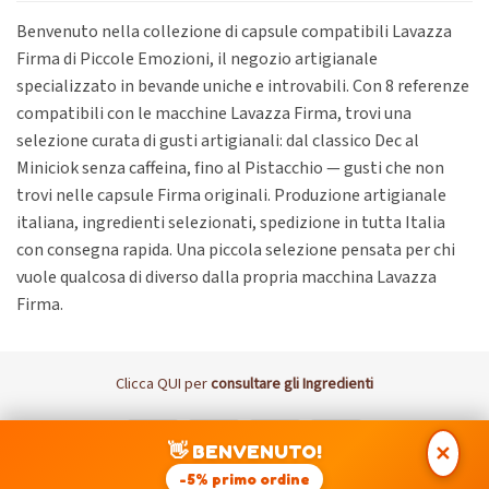
Benvenuto nella collezione di capsule compatibili Lavazza
Firma di Piccole Emozioni, il negozio artigianale
specializzato in bevande uniche e introvabili. Con 8 referenze
compatibili con le macchine Lavazza Firma, trovi una
selezione curata di gusti artigianali: dal classico Dec al
Miniciok senza caffeina, fino al Pistacchio — gusti che non
trovi nelle capsule Firma originali. Produzione artigianale
italiana, ingredienti selezionati, spedizione in tutta Italia
con consegna rapida. Una piccola selezione pensata per chi
vuole qualcosa di diverso dalla propria macchina Lavazza
Firma.
Clicca
QUI
per
consultare gli Ingredienti
Visa
MasterCard
PayPal
Postepay
👋 BENVENUTO!
✕
DISCLAIMER: I Marchi Nespresso, Lavazza, UNO, Nescafè Dolce
-5% primo ordine