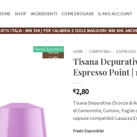
HOME
SHOP
INGREDIENTI
COME EROGARE
IL MIO ACCOUNT
ATIS ITALIA : MIN 50€ | PER CALABRIA E ISOLE MAGGIORI: MIN 60€. A
Senza Zucchero!
HOME
/
COMPATIBILI
/
ESPRESSO 
Senza
Caffè
Tisana Depurativ
Espresso Point |
2,80
€
Tisana Depurativa (Scorza di Ar
di Camomilla, Cumino, Foglie d
capsule compatibili Lavazza E
Presto Disponibile!