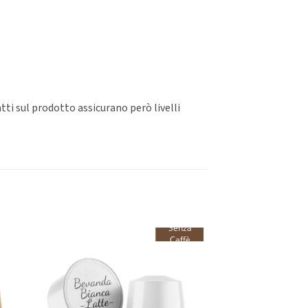
atti sul prodotto assicurano però livelli
Senza
Caffè