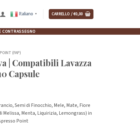
Italiano
CARRELLO /
€
0,00
▼
NCHE CONTRASSEGNO
POINT (FAP)
a | Compatibili Lavazza
 10 Capsule
ancio, Semi di Finocchio, Mele, Mate, Fiore
i Melissa, Menta, Liquirizia, Lemongrass) in
spresso Point