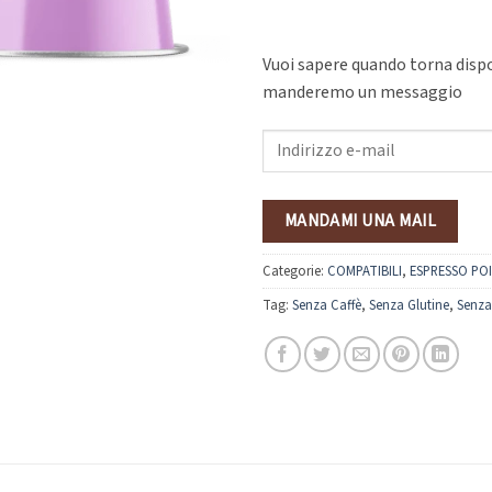
Vuoi sapere quando torna dispon
manderemo un messaggio
Vuoi
sapere
quando
torna
MANDAMI UNA MAIL
disponibile?
Inserisci
Categorie:
COMPATIBILI
,
ESPRESSO POI
la
Tag:
Senza Caffè
,
Senza Glutine
,
Senza
tua
e-
mail
e
ti
manderemo
un