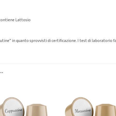
messaggio
contiene Lattosio
ine” in quanto sprovvisti di certificazione. I test di laboratorio f
…