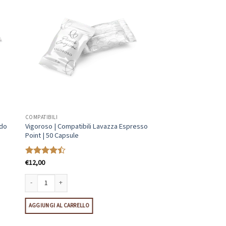
COMPATIBILI
odo
Vigoroso | Compatibili Lavazza Espresso
Point | 50 Capsule
€
12,00
Valutato
4.46
su 5
Mio | 50 Capsule quantità
Vigoroso | Compatibili Lavazza Espresso Point | 50 Capsule quantità
AGGIUNGI AL CARRELLO