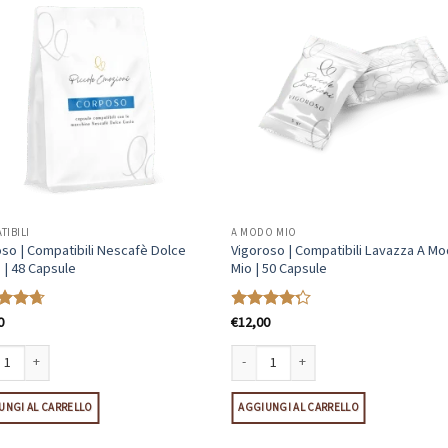
TIBILI
A MODO MIO
so | Compatibili Nescafè Dolce
Vigoroso | Compatibili Lavazza A M
 | 48 Capsule
Mio | 50 Capsule
0
€
12,00
ato
Valutato
su 5
4.23
su 5
o | Compatibili Nescafè Dolce Gusto | 48 Capsule quantità
Vigoroso | Compatibili Lavazza A Modo 
UNGI AL CARRELLO
AGGIUNGI AL CARRELLO