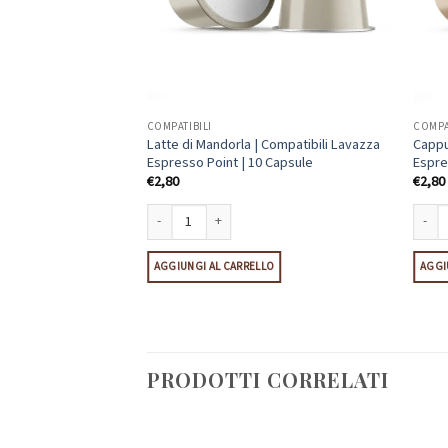
COMPATIBILI
COMPA
a | Compatibili
Latte di Mandorla | Compatibili Lavazza
Cappu
int | 10 Capsule
Espresso Point | 10 Capsule
Espre
€
2,80
€
2,80
ule quantità
 | Compatibili Lavazza Espresso Point | 10 Capsule quantità
Latte di Mandorla | Compatibili Lavazza Espresso Point 
Cappuc
LO
AGGIUNGI AL CARRELLO
AGGI
PRODOTTI CORRELATI