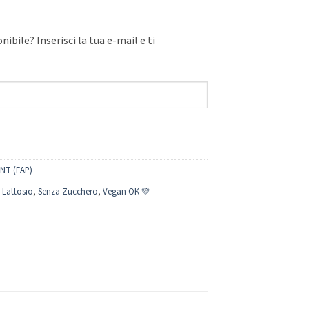
ibile? Inserisci la tua e-mail e ti
NT (FAP)
 Lattosio
,
Senza Zucchero
,
Vegan OK 💚