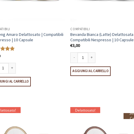
TIBILI
COMPATIBILI
ng Amaro Delattosato | Compatibili
Bevanda Bianca (Latte) Delattosata 
resso | 10 Capsule
Compatibili Nespresso | 10 Capsule
€
3,00
0
tato
5
Bevanda Bianca (Latte) Delattosata | Co
AGGIUNGI AL CARRELLO
ng Amaro Delattosato | Compatibili Nespresso | 10 Capsule quantità
UNGI AL CARRELLO
lattosato!
Delattosato!
Se
Ca