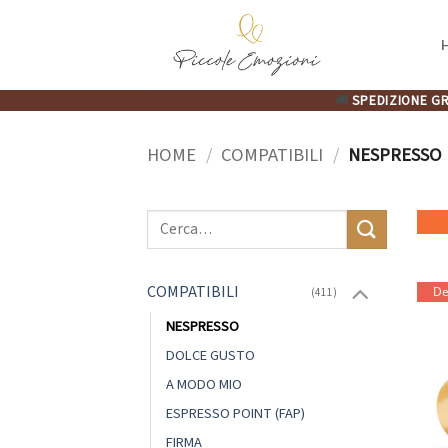
Salta
ai
contenuti
🚚
SPEDIZIONE GR
HOME
/
COMPATIBILI
/
NESPRESSO
Cerca:
COMPATIBILI
De
(411)
NESPRESSO
DOLCE GUSTO
A MODO MIO
ESPRESSO POINT (FAP)
FIRMA