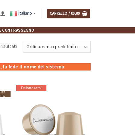
Italiano
CARRELLO /
€
0,00
▼
NCHE CONTRASSEGNO
risultati
, fa fede il nome del sistema
Delattosato!
nza
ffè