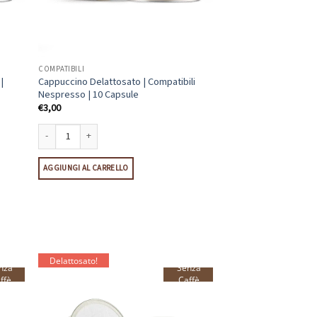
COMPATIBILI
|
Cappuccino Delattosato | Compatibili
Nespresso | 10 Capsule
€
3,00
mpatibili Nespresso | 10 Capsule quantità
Cappuccino Delattosato | Compatibili Nespresso | 10 Capsule quantità
AGGIUNGI AL CARRELLO
Delattosato!
nza
Senza
ffè
Caffè