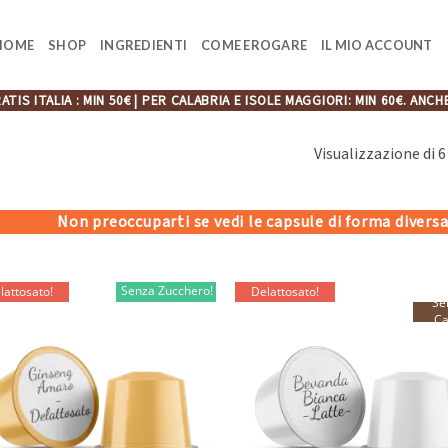
HOME
SHOP
INGREDIENTI
COME EROGARE
IL MIO ACCOUNT
ATIS ITALIA : MIN 50€ | PER CALABRIA E ISOLE MAGGIORI: MIN 60€. A
Visualizzazione di 6 
Non preoccuparti se vedi le capsule di forma diversa
Senza Zucchero!
lattosato!
Delattosato!
Se
Ca