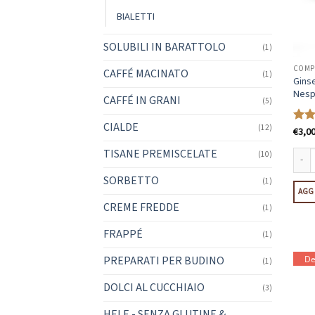
BIALETTI
SOLUBILI IN BARATTOLO
(1)
COMPA
CAFFÉ MACINATO
(1)
Ginse
Nesp
CAFFÉ IN GRANI
(5)
CIALDE
(12)
€
3,0
Valu
su 5
TISANE PREMISCELATE
(10)
Ginse
SORBETTO
(1)
AGGI
CREME FREDDE
(1)
FRAPPÉ
(1)
PREPARATI PER BUDINO
De
(1)
DOLCI AL CUCCHIAIO
(3)
HELE - SENZA GLUTINE &