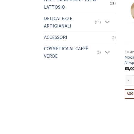
(21)
LATTOSIO
DELICATEZZE
(10)
ARTIGIANALI
ACCESSORI
(4)
COSMETICA AL CAFFÈ
COMPA
(5)
VERDE
Mocac
Nesp
€
3,0
Mocac
AGGI