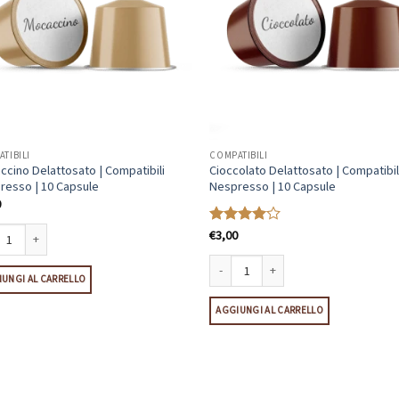
TIBILI
COMPATIBILI
cino Delattosato | Compatibili
Cioccolato Delattosato | Compatibil
resso | 10 Capsule
Nespresso | 10 Capsule
0
€
3,00
Valutato
4
su 5
cino Delattosato | Compatibili Nespresso | 10 Capsule quantità
UNGI AL CARRELLO
Cioccolato Delattosato | Compatibili N
AGGIUNGI AL CARRELLO