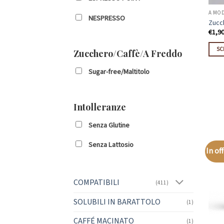
A MO
NESPRESSO
Zucc
€
1,9
SC
Zucchero/Caffè/A Freddo
Ques
Sugar-free/Maltitolo
prod
ha
più
Intolleranze
varian
Le
Senza Glutine
opzio
poss
Senza Lattosio
In of
esse
scelt
nella
COMPATIBILI
(411)
pagi
del
SOLUBILI IN BARATTOLO
(1)
prod
CAFFÉ MACINATO
(1)