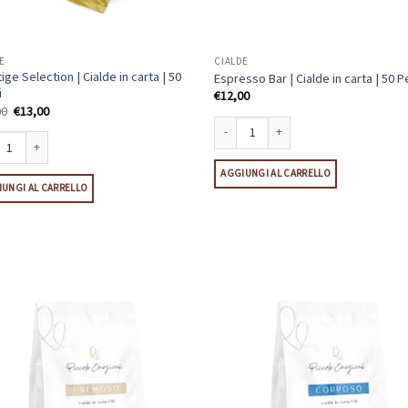
E
CIALDE
ige Selection | Cialde in carta | 50
Espresso Bar | Cialde in carta | 50 P
i
€
12,00
Il
Il
00
€
13,00
prezzo
prezzo
originale
attuale
era:
è:
Espresso Bar | Cialde in carta | 50 Pezzi
€15,00.
€13,00.
ge Selection | Cialde in carta | 50 Pezzi quantità
AGGIUNGI AL CARRELLO
UNGI AL CARRELLO