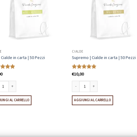
E
CIALDE
 Cialde in carta | 50 Pezzi
Supremo | Cialde in carta | 50 Pezzi
00
€
10,00
tato
5
Valutato
5
su 5
Cialde in carta | 50 Pezzi quantità
Supremo | Cialde in carta | 50 Pezzi qua
UNGI AL CARRELLO
AGGIUNGI AL CARRELLO