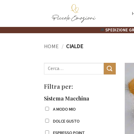
Salta
ai
contenuti
🚚
SPEDIZIONE GR
HOME
/
CIALDE
Cerca:
Filtra per:
Sistema Macchina
A MODO MIO
DOLCE GUSTO
ESPRESSO POINT