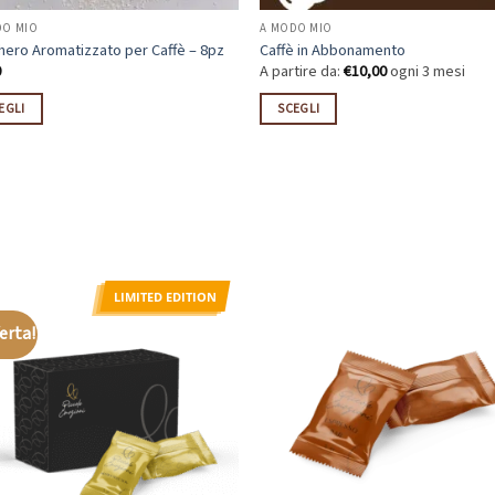
DO MIO
A MODO MIO
hero Aromatizzato per Caffè – 8pz
Caffè in Abbonamento
0
A partire da:
€
10,00
ogni 3 mesi
EGLI
SCEGLI
to
Questo
otto
prodotto
ha
più
ti.
varianti.
Le
ni
opzioni
LIMITED EDITION
ono
possono
ferta!
re
essere
e
scelte
nella
na
pagina
del
otto
prodotto