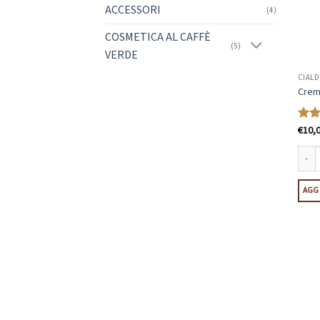
ACCESSORI
(4)
COSMETICA AL CAFFÈ
(5)
VERDE
CIALD
Cremo
€
10,
Valu
su 5
Cremos
AGGI