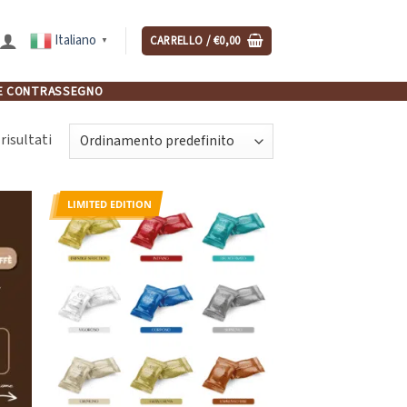
Italiano
CARRELLO /
€
0,00
▼
NCHE CONTRASSEGNO
risultati
LIMITED EDITION