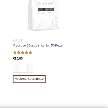
CIALDE
Vigoroso | Cialde in carta | 50 Pezzi
€
10,00
Valutato
5
su 5
ntità
Vigoroso | Cialde in carta | 50 Pezzi quantità
AGGIUNGI AL CARRELLO