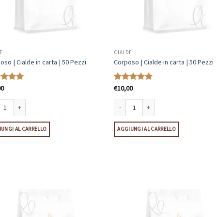
E
CIALDE
so | Cialde in carta | 50 Pezzi
Corposo | Cialde in carta | 50 Pezzi
00
€
10,00
tato
5
Valutato
5
su 5
o | Cialde in carta | 50 Pezzi quantità
Corposo | Cialde in carta | 50 Pezzi qua
UNGI AL CARRELLO
AGGIUNGI AL CARRELLO