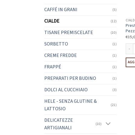
CAFFÉ IN GRANI
(5)
CIALDE
CIALD
(12)
Prest
Pezz
TISANE PREMISCELATE
(10)
€
15,
SORBETTO
(1)
CREME FREDDE
(1)
Presti
AGGI
FRAPPÉ
(1)
PREPARATI PER BUDINO
(1)
DOLCI AL CUCCHIAIO
(3)
HELE - SENZA GLUTINE &
(21)
LATTOSIO
DELICATEZZE
(10)
ARTIGIANALI