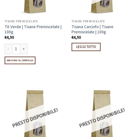
TISANE PREMISCELATE
TISANE PREMISCELATE
Tè Verde | Tisane Premiscelate |
Tisana Carciofo | Tisane
100g
Premiscelate | 100g
€
4,90
€
4,90
LEGGI TUTTO
Tè Verde | Tisane Premiscelate | 100g quantità
AGGIUNGI AL CARRELLO
PRESTO DISPONIBILE!
PRESTO DISPONIBILE!