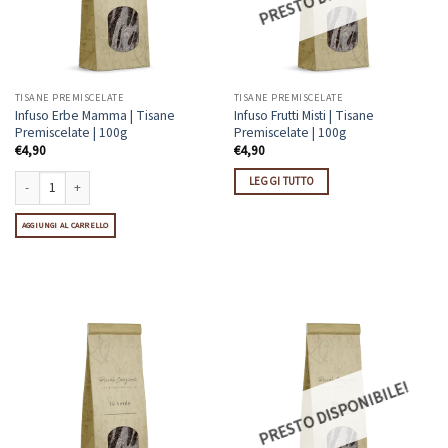
TISANE PREMISCELATE
TISANE PREMISCELATE
Infuso Erbe Mamma | Tisane
Infuso Frutti Misti | Tisane
Premiscelate | 100g
Premiscelate | 100g
€
4,90
€
4,90
LEGGI TUTTO
Infuso Erbe Mamma | Tisane Premiscelate | 100g quantità
AGGIUNGI AL CARRELLO
PRESTO DISPONIBILE!