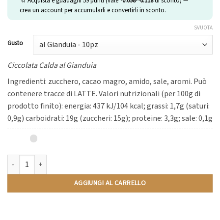
🔖 Acquista e guadagni
59
punti (vale
0.098
-
0.118
di sconto) —
crea un account per accumularli e convertirli in sconto.
SVUOTA
Gusto
Ciccolata Calda al Gianduia
Ingredienti: zucchero, cacao magro, amido, sale, aromi. Può
contenere tracce di LATTE. Valori nutrizionali (per 100g di
prodotto finito): energia: 437 kJ/104 kcal; grassi: 1,7g (saturi:
0,9g) carboidrati: 19g (zuccheri: 15g); proteine: 3,3g; sale: 0,1g
Cioccolate Calde Artigianali quantità
AGGIUNGI AL CARRELLO