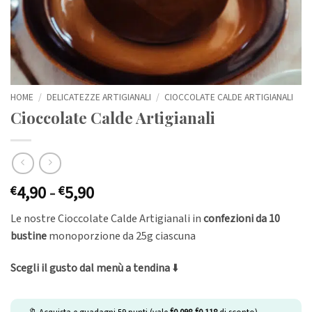
HOME
/
DELICATEZZE ARTIGIANALI
/
CIOCCOLATE CALDE ARTIGIANALI
Cioccolate Calde Artigianali
Fascia
4,90
-
5,90
€
€
di
Le nostre Cioccolate Calde Artigianali in
confezioni da 10
prezzo:
bustine
monoporzione da 25g ciascuna
da
€4,90
Scegli il gusto dal menù a tendina
⬇️
a
€5,90
€
€