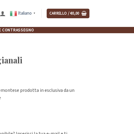
Italiano
CARRELLO /
€
0,00
▼
NCHE CONTRASSEGNO
gianali
iemontese prodotta in esclusiva da un
e
ibile? Inserisci la tua e-mail e ti