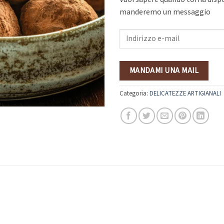
manderemo un messaggio
Vuoi
sapere
quando
torna
MANDAMI UNA MAIL
disponibile?
Inserisci
Categoria:
DELICATEZZE ARTIGIANALI
la
tua
e-
mail
e
ti
manderemo
un
messaggio