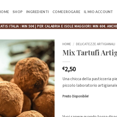
HOME
SHOP
INGREDIENTI
COME EROGARE
IL MIO ACCOUNT
ATIS ITALIA : MIN 50€ | PER CALABRIA E ISOLE MAGGIORI: MIN 60€. A
HOME
/
DELICATEZZE ARTIGIANALI
Mix Tartufi Arti
2,50
€
Una chicca della pasticceria p
piccolo laboratorio artigianal
Presto Disponibile!
Vuoi sapere quando torna dispon