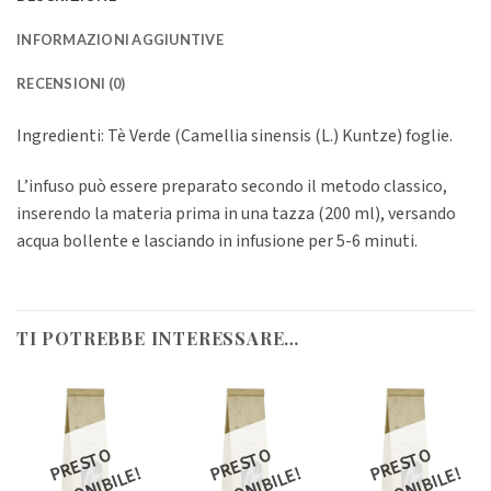
INFORMAZIONI AGGIUNTIVE
RECENSIONI (0)
Ingredienti: Tè Verde (Camellia sinensis (L.) Kuntze) foglie.
L’infuso può essere preparato secondo il metodo classico,
inserendo la materia prima in una tazza (200 ml), versando
acqua bollente e lasciando in infusione per 5-6 minuti.
TI POTREBBE INTERESSARE…
R
E
S
T
O
DI
S
P
O
NI
BI
L
R
E
S
T
O
DI
S
P
O
NI
BI
L
R
E
S
T
O
DI
S
P
O
NI
BI
L