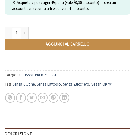
€
🔖 Acquista e guadagni
49
punti (vale
0,10
di sconto) — crea un
account per accumularli e convertirli in sconto.
Tè Verde | Tisane Premiscelate | 100g quantità
AGGIUNGI AL CARRELLO
Categoria:
TISANE PREMISCELATE
Tag:
Senza Glutine
,
Senza Lattosio
,
Senza Zucchero
,
Vegan OK 💚
DESCRIZIONE