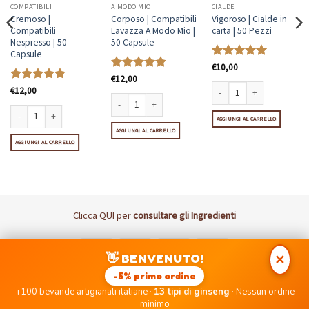
COMPATIBILI
A MODO MIO
CIALDE
Cremoso |
Corposo | Compatibili
Vigoroso | Cialde in
Compatibili
Lavazza A Modo Mio |
carta | 50 Pezzi
Nespresso | 50
50 Capsule
Capsule
Valutato
€
10,00
5
su 5
Valutato
€
12,00
4.92
su 5
Valutato
€
12,00
4.86
su 5
Vigoroso | Cialde in carta | 
e quantità
 Dolce Gusto | 48 Capsule quantità
Corposo | Compatibili Lavazza A Modo Mio | 50 Capsule 
AGGIUNGI AL CARRELLO
Cremoso | Compatibili Nespresso | 50 Capsule quantità
AGGIUNGI AL CARRELLO
AGGIUNGI AL CARRELLO
Clicca
QUI
per
consultare gli Ingredienti
Visa
MasterCard
PayPal
Postepay
👋 BENVENUTO!
✕
DISCLAIMER: I Marchi Nespresso, Lavazza, UNO, Nescafè Dolce
-5% primo ordine
Gusto, Coop, Bialetti, Caffitaly non sono di proprietà di PICCOLE
+100 bevande artigianali italiane ·
13 tipi di ginseng
· Nessun ordine
EMOZIONI SRLS né di aziende ad essa collegate.
minimo