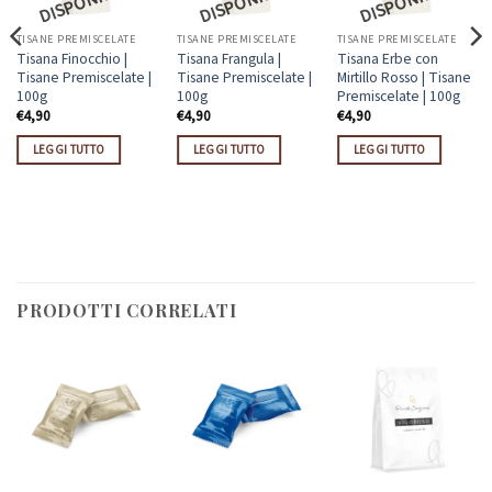
P
E!
P
E!
P
E!
TISANE PREMISCELATE
TISANE PREMISCELATE
TISANE PREMISCELATE
Tisana Finocchio |
Tisana Frangula |
Tisana Erbe con
Tisane Premiscelate |
Tisane Premiscelate |
Mirtillo Rosso | Tisane
100g
100g
Premiscelate | 100g
€
4,90
€
4,90
€
4,90
LEGGI TUTTO
LEGGI TUTTO
LEGGI TUTTO
PRODOTTI CORRELATI