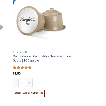
COMPATIBILI
è
Mandorla Ice | Compatibili Nescafè Dolce
Gusto | 10 Capsule
€
2,80
Valutato
4.67
su 5
lce Gusto | 10 Capsule quantità
Mandorla Ice | Compatibili Nescafè Dolce Gusto | 10 Capsule quantità
AGGIUNGI AL CARRELLO