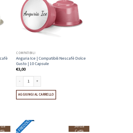
COMPATIBILI
scafè
Anguria Ice | Compatibili Nescafè Dolce
Gusto | 10 Capsule
€
3,00
è Dolce Gusto | 10 Capsule quantità
Anguria Ice | Compatibili Nescafè Dolce Gusto | 10 Capsule quantità
AGGIUNGI AL CARRELLO
A FREDDO
nza
Senza
ffè
Caffè