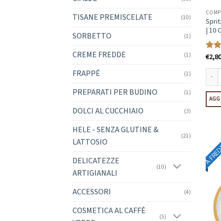
COMPA
TISANE PREMISCELATE
(10)
Sprit
| 10 
SORBETTO
(1)
CREME FREDDE
(1)
€
2,8
Valu
4.2
s
FRAPPÉ
(1)
Spritz
PREPARATI PER BUDINO
(1)
AGGI
DOLCI AL CUCCHIAIO
(3)
HELE - SENZA GLUTINE &
(21)
LATTOSIO
A FRE
DELICATEZZE
(10)
ARTIGIANALI
ACCESSORI
(4)
COSMETICA AL CAFFÈ
(5)