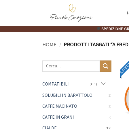
Salta
ai
contenuti
🚚
SPEDIZIONE GR
HOME
/
PRODOTTI TAGGATI “A FRE
A FRE
Cerca:
COMPATIBILI
(411)
SOLUBILI IN BARATTOLO
(1)
CAFFÉ MACINATO
(1)
CAFFÉ IN GRANI
(5)
CIALDE
(12)