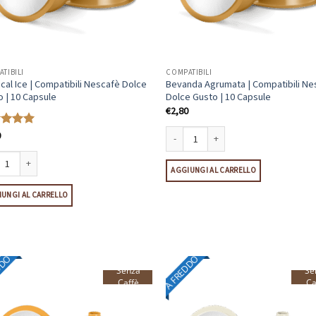
TIBILI
COMPATIBILI
cal Ice | Compatibili Nescafè Dolce
Bevanda Agrumata | Compatibili Ne
 | 10 Capsule
Dolce Gusto | 10 Capsule
€
2,80
0
tato
5
Bevanda Agrumata | Compatibili Nescaf
AGGIUNGI AL CARRELLO
cal Ice | Compatibili Nescafè Dolce Gusto | 10 Capsule quantità
UNGI AL CARRELLO
DDO
A FREDDO
Senza
Se
Caffè
Ca