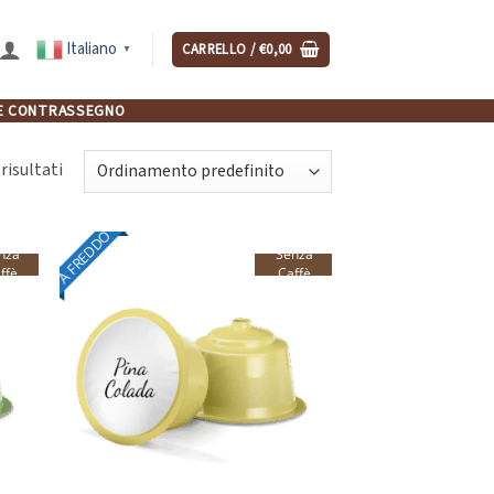
Italiano
CARRELLO /
€
0,00
▼
NCHE CONTRASSEGNO
risultati
A FREDDO
nza
Senza
ffè
Caffè