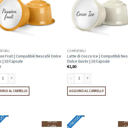
TIBILI
COMPATIBILI
on Fruit | Compatibili Nescafè Dolce
Latte di Cocco Ice | Compatibili Ne
 | 10 Capsule
Dolce Gusto | 10 Capsule
0
€
2,80
on Fruit | Compatibili Nescafè Dolce Gusto | 10 Capsule quantità
Latte di Cocco Ice | Compatibili Nescaf
UNGI AL CARRELLO
AGGIUNGI AL CARRELLO
DDO
A FREDDO
Senza
Se
Caffè
Ca