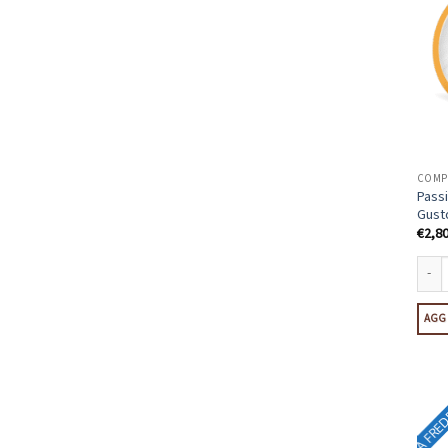
COMPA
Passi
Gusto
€
2,8
Passi
AGGI
A FRE