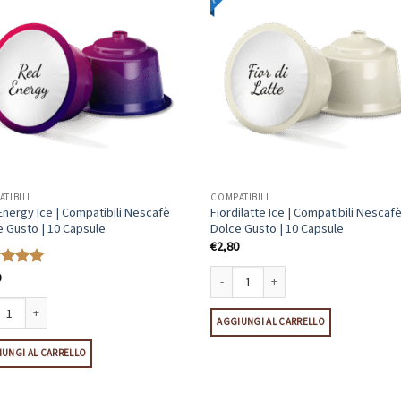
TIBILI
COMPATIBILI
nergy Ice | Compatibili Nescafè
Fiordilatte Ice | Compatibili Nescaf
 Gusto | 10 Capsule
Dolce Gusto | 10 Capsule
€
2,80
0
tato
5
Fiordilatte Ice | Compatibili Nescafè Do
AGGIUNGI AL CARRELLO
nergy Ice | Compatibili Nescafè Dolce Gusto | 10 Capsule quantità
UNGI AL CARRELLO