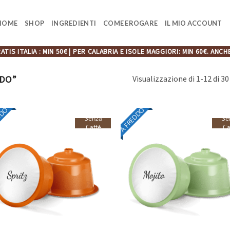
HOME
SHOP
INGREDIENTI
COME EROGARE
IL MIO ACCOUNT
ATIS ITALIA : MIN 50€ | PER CALABRIA E ISOLE MAGGIORI: MIN 60€. A
DDO”
Visualizzazione di 1-12 di 30 
DDO
A FREDDO
Senza
Se
Caffè
Ca