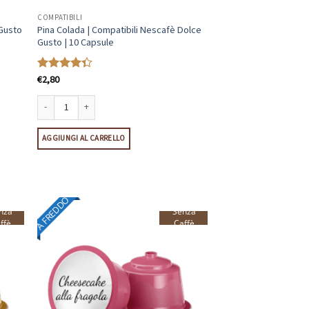
COMPATIBILI
 Gusto
Pina Colada | Compatibili Nescafè Dolce
Gusto | 10 Capsule
€
2,80
Valutato
4.33
su 5
o | 10 Capsule quantità
Pina Colada | Compatibili Nescafè Dolce Gusto | 10 Capsule quantità
AGGIUNGI AL CARRELLO
A FREDDO
nza
Senza
ffè
Caffè