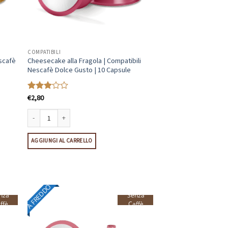
COMPATIBILI
scafè
Cheesecake alla Fragola | Compatibili
Nescafè Dolce Gusto | 10 Capsule
€
2,80
Valutato
3
su 5
è Dolce Gusto | 10 Capsule quantità
Cheesecake alla Fragola | Compatibili Nescafè Dolce Gusto | 10 Capsule q
AGGIUNGI AL CARRELLO
A FREDDO
nza
Senza
ffè
Caffè