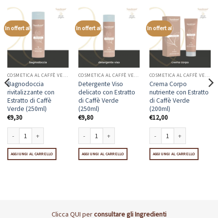
In offerta!
In offerta!
In offerta!
COSMETICA AL CAFFÈ VERDE
COSMETICA AL CAFFÈ VERDE
COSMETICA AL CAFFÈ VERDE
Bagnodoccia
Detergente Viso
Crema Corpo
rivitalizzante con
delicato con Estratto
nutriente con Estratto
Estratto di Caffè
di Caffè Verde
di Caffè Verde
Verde (250ml)
(250ml)
(200ml)
€
9,30
€
9,80
€
12,00
nte con Estratto di Caffè Verde (250ml) quantità
Bagnodoccia rivitalizzante con Estratto di Caffè Verde (250ml) quantità
Detergente Viso delicato con Estratto di Caffè Verde (250
Crema Corpo nutriente con E
AGGIUNGI AL CARRELLO
AGGIUNGI AL CARRELLO
AGGIUNGI AL CARRELLO
Clicca
QUI
per
consultare gli Ingredienti