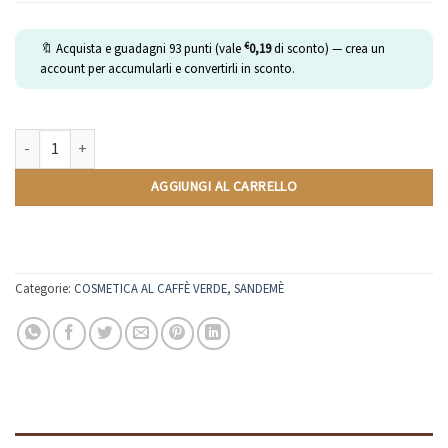
€
🔖 Acquista e guadagni
93
punti (vale
0,19
di sconto) — crea un
account per accumularli e convertirli in sconto.
Bagnodoccia rivitalizzante con Estratto di Caffè Verde (250ml) quantità
AGGIUNGI AL CARRELLO
Categorie:
COSMETICA AL CAFFÈ VERDE
,
SANDEMÈ