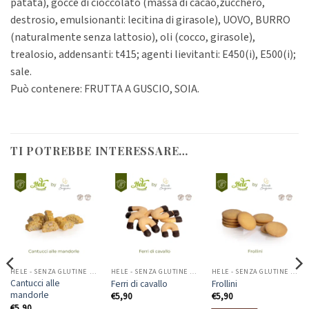
patata), gocce di cioccolato (massa di cacao,zucchero,
destrosio, emulsionanti: lecitina di girasole), UOVO, BURRO
(naturalmente senza lattosio), oli (cocco, girasole),
trealosio, addensanti: t415; agenti lievitanti: E450(i), E500(i);
sale.
Può contenere: FRUTTA A GUSCIO, SOIA.
TI POTREBBE INTERESSARE…
HELE - SENZA GLUTINE & LATTOSIO
HELE - SENZA GLUTINE & LATTOSIO
HELE - SENZA GLUTINE & LATTOSIO
Cantucci alle
Ferri di cavallo
Frollini
mandorle
€
5,90
€
5,90
€
5,90