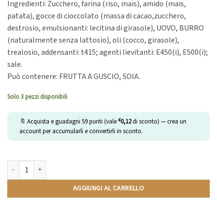
Ingredienti: Zucchero, farina (riso, mais), amido (mais,
patata), gocce di cioccolato (massa di cacao,zucchero,
destrosio, emulsionanti: lecitina di girasole), UOVO, BURRO
(naturalmente senza lattosio), oli (cocco, girasole),
trealosio, addensanti: t415; agenti lievitanti: E450(i), E500(i);
sale.
Può contenere: FRUTTA A GUSCIO, SOIA.
Solo 3 pezzi disponibili
€
🔖 Acquista e guadagni
59
punti (vale
0,12
di sconto) — crea un
account per accumularli e convertirli in sconto.
Biscotto con gocce di cioccolato quantità
AGGIUNGI AL CARRELLO