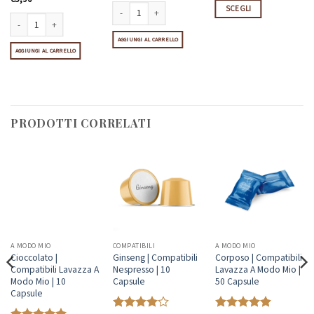
SCEGLI
Questo
Ferri di cavallo quantità
prodotto
Cantucci alle mandorle quantità
AGGIUNGI AL CARRELLO
AGGIUNGI AL CARRELLO
ha
più
varianti.
Le
opzioni
PRODOTTI CORRELATI
possono
essere
scelte
nella
pagina
del
prodotto
A MODO MIO
COMPATIBILI
A MODO MIO
Senza
Cioccolato |
Ginseng | Compatibili
Corposo | Compatibili
Caffè
Compatibili Lavazza A
Nespresso | 10
Lavazza A Modo Mio |
Modo Mio | 10
Capsule
50 Capsule
Capsule