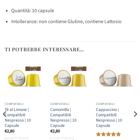
Quantità: 10 capsule
Intolleranze: non contiene Glutine, contiene Lattosio
TI POTREBBE INTERESSARE…
Senza
Senza
Caffè
Caffè
COMPATIBILI
COMPATIBILI
COMPATIBILI
Tè al Limone |
Camomilla |
Cappuccino |
Compatibili
Compatibili
Compatibili
Nespresso | 10
Nespresso | 10
Nespresso | 10
Capsule
Capsule
Capsule
€
2,80
€
2,80