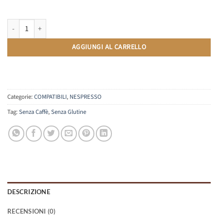
Cioccolato | Compatibili Nespresso | 10 Capsule quantità
AGGIUNGI AL CARRELLO
Categorie:
COMPATIBILI
,
NESPRESSO
Tag:
Senza Caffè
,
Senza Glutine
DESCRIZIONE
RECENSIONI (0)