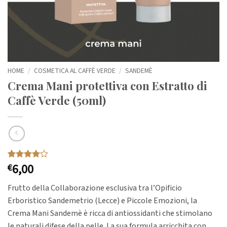
HOME
/
COSMETICA AL CAFFÈ VERDE
/
SANDEMÈ
Crema Mani protettiva con Estratto di
Caffè Verde (50ml)
6,00
Valutato
1
€
4
su 5
su base
Frutto della Collaborazione esclusiva tra l’Opificio
di
recensioni
Erboristico Sandemetrio (Lecce) e Piccole Emozioni, la
Crema Mani Sandemè è ricca di antiossidanti che stimolano
le naturali difese della pelle. La sua formula arricchita con