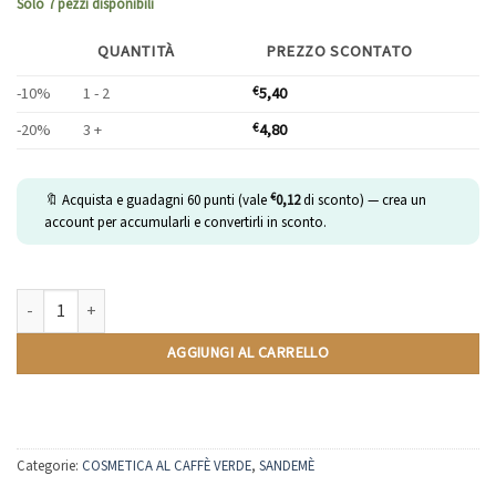
Solo 7 pezzi disponibili
QUANTITÀ
PREZZO SCONTATO
-10%
1 - 2
5,40
€
-20%
3 +
4,80
€
€
🔖 Acquista e guadagni
60
punti (vale
0,12
di sconto) — crea un
account per accumularli e convertirli in sconto.
Crema Mani protettiva con Estratto di Caffè Verde (50ml) quantità
AGGIUNGI AL CARRELLO
Categorie:
COSMETICA AL CAFFÈ VERDE
,
SANDEMÈ