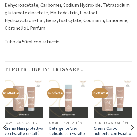
Dehydroacetate, Carbomer, Sodium Hydroxide, Tetrasodium
glutamate diacetate, Maltodextrin, Linalool,
Hydroxycitronellal, Benzyl salicylate, Coumarin, Limonene,
Citronellol, Parfum
Tubo da 50ml con astuccio
TI POTREBBE INTERESSARE…
In offerta!
In offerta!
In offerta!
COSMETICA AL CAFFÈ VERDE
COSMETICA AL CAFFÈ VERDE
COSMETICA AL CAFFÈ VERDE
Crema Mani protettiva
Detergente Viso
Crema Corpo
con Estratto di Caffè
delicato con Estratto
nutriente con Estratto