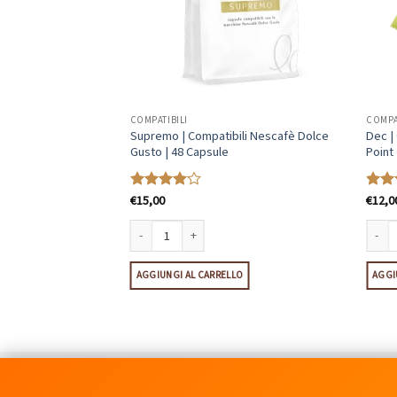
COMPATIBILI
COMPA
i Lavazza Firma | 50
Supremo | Compatibili Nescafè Dolce
Dec |
Gusto | 48 Capsule
Point
€
15,00
€
12,0
Valutato
Valut
4.08
su 5
4.85
Lavazza Firma | 50 Capsule quantità
Supremo | Compatibili Nescafè Dolce Gusto | 48 Capsule
Dec | 
LO
AGGIUNGI AL CARRELLO
AGGI
C