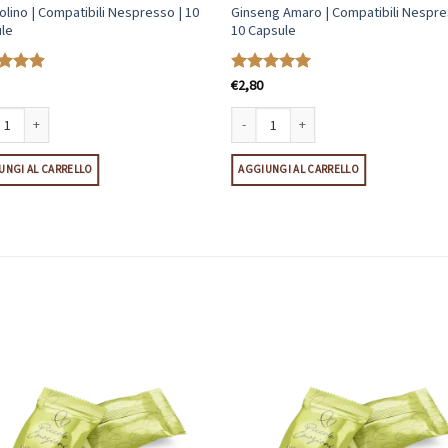
olino | Compatibili Nespresso | 10
Ginseng Amaro | Compatibili Nespre
le
10 Capsule
€
2,80
ato
Valutato
5
u 5
su 5
à
lino | Compatibili Nespresso | 10 Capsule quantità
Ginseng Amaro | Compatibili Nespresso |
UNGI AL CARRELLO
AGGIUNGI AL CARRELLO