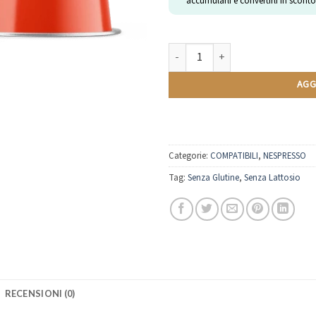
accumularli e convertirli in sconto
Guaranà | Compatibili Nespresso | 
AGG
Categorie:
COMPATIBILI
,
NESPRESSO
Tag:
Senza Glutine
,
Senza Lattosio
RECENSIONI (0)