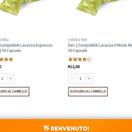
TIBILI
A MODO MIO
 Compatibili Lavazza Espresso
Dec | Compatibili Lavazza A Modo Mi
 | 50 Capsule
50 Capsule
0
€
12,00
ato
Valutato
su 5
4.21
su 5
 quantità
Compatibili Lavazza Espresso Point | 50 Capsule quantità
Dec | Compatibili Lavazza A Modo Mio |
UNGI AL CARRELLO
AGGIUNGI AL CARRELLO
Visa
MasterCard
PayPal
licca
QUI
per
consultare gli Ingredienti
👋 BENVENUTO!