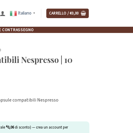
Italiano
CARRELLO /
€
0,00
▼
NCHE CONTRASSEGNO
O
ibili Nespresso | 10
apsule compatibili Nespresso
€
vale
0,06
di sconto) — crea un account per