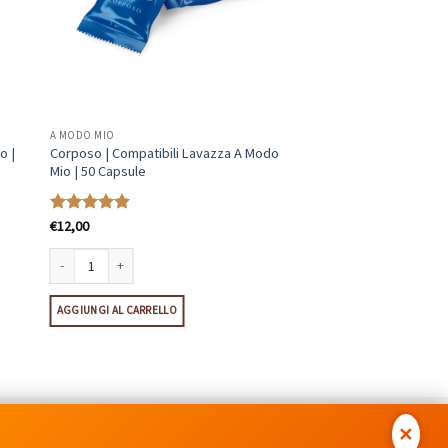
A MODO MIO
o |
Corposo | Compatibili Lavazza A Modo
Mio | 50 Capsule
€
12,00
Valutato
4.92
su 5
 50 Capsule quantità
Corposo | Compatibili Lavazza A Modo Mio | 50 Capsule quantità
AGGIUNGI AL CARRELLO
Postepay
✕