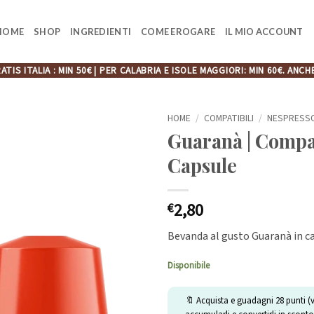
HOME
SHOP
INGREDIENTI
COME EROGARE
IL MIO ACCOUNT
ATIS ITALIA : MIN 50€ | PER CALABRIA E ISOLE MAGGIORI: MIN 60€. A
HOME
/
COMPATIBILI
/
NESPRESS
Guaranà | Compat
Capsule
2,80
€
Bevanda al gusto Guaranà in c
Disponibile
🔖 Acquista e guadagni
28
punti (