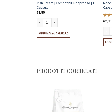
| Compatibili
Irish Cream | Compatibili Nespresso | 10
Nocci
sule
Capsule
Capsu
€
2,80
€
2,80
Valut
4.9
s
Compatibili Nespresso | 10 Capsule quantità
Irish Cream | Compatibili Nespresso | 10 Capsule quantit
LO
AGGIUNGI AL CARRELLO
Noccio
AGGI
PRODOTTI CORRELATI