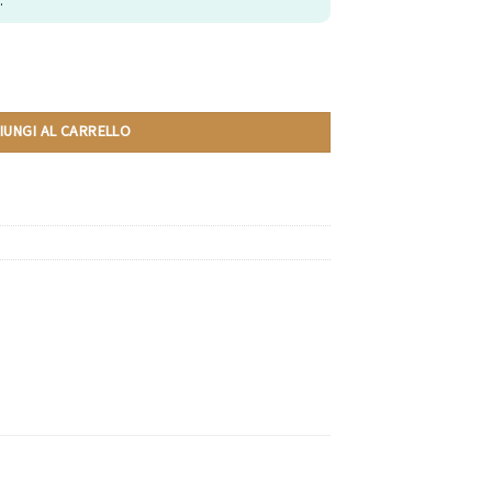
.
10 Capsule quantità
IUNGI AL CARRELLO