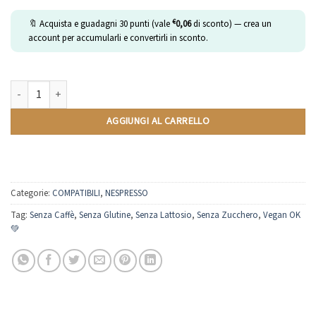
€
🔖 Acquista e guadagni
30
punti (vale
0,06
di sconto) — crea un
account per accumularli e convertirli in sconto.
Lemon Black Tea | Compatibili Nespresso | 10 Capsule quantità
AGGIUNGI AL CARRELLO
Categorie:
COMPATIBILI
,
NESPRESSO
Tag:
Senza Caffè
,
Senza Glutine
,
Senza Lattosio
,
Senza Zucchero
,
Vegan OK
💚