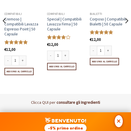
COMPATIBILI
COMPATIBILI
BIALETTI
Cremoso |
Special | Compatibili
Corposo | Compatibili
Compatibili Lavazza
Lavazza Firma | 50
Bialetti | 50 Capsule
Espresso Point | 50
Capsule
Capsule
Valutato
€
12,00
4.7
su 5
Valutato
€
12,00
4
su 5
Valutato
€
12,00
4.77
su 5
Corposo | Compatibili Bialet
antità
Special | Compatibili Lavazza Firma | 50 Capsule quanti
AGGIUNGI AL CARRELLO
Cremoso | Compatibili Lavazza Espresso Point | 50 Capsule quantità
AGGIUNGI AL CARRELLO
AGGIUNGI AL CARRELLO
Clicca
QUI
per
consultare gli Ingredienti
Visa
MasterCard
PayPal
Postepay
👋 BENVENUTO!
✕
DISCLAIMER: I Marchi Nespresso, Lavazza, UNO, Nescafè Dolce
-5% primo ordine