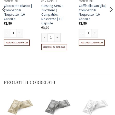
COMPATIBILI
COMPATIBILI
COMPATIBILI
Cioccolato Bianco |
Ginseng Senza
Caffè alla Vaniglia |
Compatibili
Zucchero |
Compatibili
Nespresso | 10
Compatibili
Nespresso | 10
Capsule
Nespresso | 10
Capsule
Capsule
€
2,80
€
2,80
€
3,00
tà
Cioccolato Bianco | Compatibili Nespresso | 10 Capsule quantità
Caffè alla Vaniglia | Compat
AGGIUNGI AL CARRELLO
Ginseng Senza Zucchero | Compatibili Nespresso | 10 Ca
AGGIUNGI AL CARRELLO
AGGIUNGI AL CARRELLO
i Nespresso | 10 Capsule quantità
PRODOTTI CORRELATI