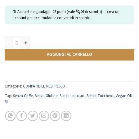
€
🔖 Acquista e guadagni
28
punti (vale
0,06
di sconto) — crea un
account per accumularli e convertirli in sconto.
Tisana Relax | Compatibili Nespresso | 10 Capsule quantità
AGGIUNGI AL CARRELLO
Categorie:
COMPATIBILI
,
NESPRESSO
Tag:
Senza Caffè
,
Senza Glutine
,
Senza Lattosio
,
Senza Zucchero
,
Vegan OK
💚