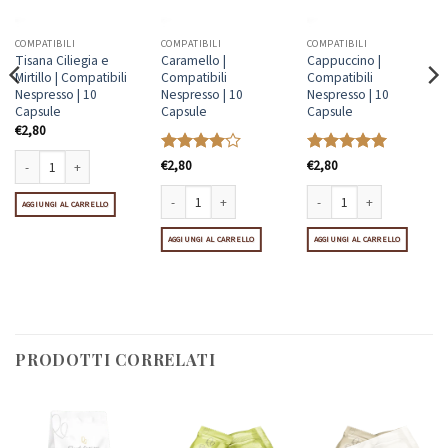
COMPATIBILI
COMPATIBILI
COMPATIBILI
Tisana Ciliegia e
Caramello |
Cappuccino |
Mirtillo | Compatibili
Compatibili
Compatibili
Nespresso | 10
Nespresso | 10
Nespresso | 10
Capsule
Capsule
Capsule
€
2,80
Valutato
€
2,80
Valutato
€
2,80
5
4
su 5
su 5
à
Tisana Ciliegia e Mirtillo | Compatibili Nespresso | 10 Capsule quantità
 | Compatibili Nespresso | 10 Capsule quantità
AGGIUNGI AL CARRELLO
Caramello | Compatibili Nespresso | 10 Capsule quantità
Cappuccino | Compatibili Ne
AGGIUNGI AL CARRELLO
AGGIUNGI AL CARRELLO
PRODOTTI CORRELATI