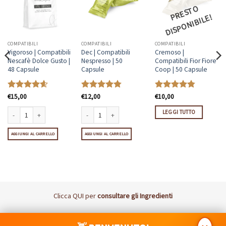
R
E
S
T
O
DI
S
P
O
NI
BI
L
P
E!
COMPATIBILI
COMPATIBILI
COMPATIBILI
Vigoroso | Compatibili
Dec | Compatibili
Cremoso |
Nescafè Dolce Gusto |
Nespresso | 50
Compatibili Fior Fiore
48 Capsule
Capsule
Coop | 50 Capsule
Valutato
€
15,00
Valutato
€
12,00
Valutato
€
10,00
4.57
su 5
4.8
su 5
4.77
su 5
LEGGI TUTTO
 50 Pezzi quantità
ntità
Vigoroso | Compatibili Nescafè Dolce Gusto | 48 Capsule quantità
Dec | Compatibili Nespresso | 50 Capsule quantità
AGGIUNGI AL CARRELLO
AGGIUNGI AL CARRELLO
Clicca
QUI
per
consultare gli Ingredienti
Visa
MasterCard
PayPal
Postepay