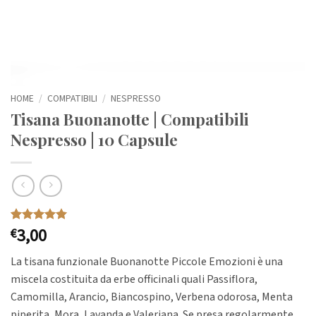
HOME
/
COMPATIBILI
/
NESPRESSO
Tisana Buonanotte | Compatibili
Nespresso | 10 Capsule
3,00
Valutato
1
€
5
su 5 su
base di
La tisana funzionale Buonanotte Piccole Emozioni è una
recensioni
miscela costituita da erbe officinali quali Passiflora,
Camomilla, Arancio, Biancospino, Verbena odorosa, Menta
piperita, Mora, Lavanda e Valeriana. Se presa regolarmente