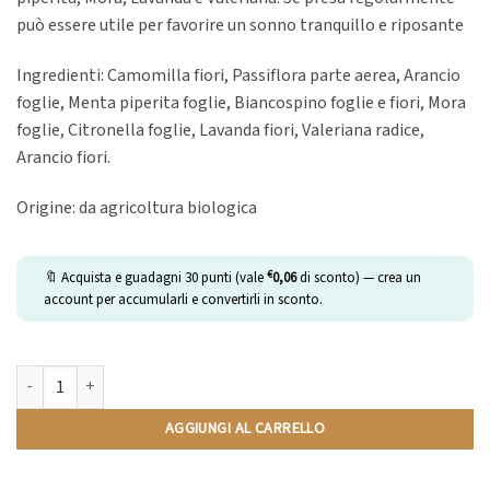
può essere utile per favorire un sonno tranquillo e riposante
Ingredienti: Camomilla fiori, Passiflora parte aerea, Arancio
foglie, Menta piperita foglie, Biancospino foglie e fiori, Mora
foglie, Citronella foglie, Lavanda fiori, Valeriana radice,
Arancio fiori.
Origine: da agricoltura biologica
€
🔖 Acquista e guadagni
30
punti (vale
0,06
di sconto) — crea un
account per accumularli e convertirli in sconto.
Tisana Buonanotte | Compatibili Nespresso | 10 Capsule quantità
AGGIUNGI AL CARRELLO