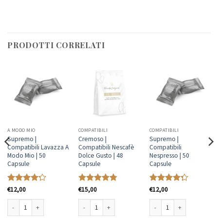
PRODOTTI CORRELATI
A MODO MIO
COMPATIBILI
COMPATIBILI
Supremo |
Cremoso |
Supremo |
Compatibili Lavazza A
Compatibili Nescafè
Compatibili
Modo Mio | 50
Dolce Gusto | 48
Nespresso | 50
Capsule
Capsule
Capsule
Valutato
€
12,00
Valutato
€
15,00
Valutato
€
12,00
4.23
su 5
4.77
su 5
4.31
su 5
 | 50 Capsule quantità