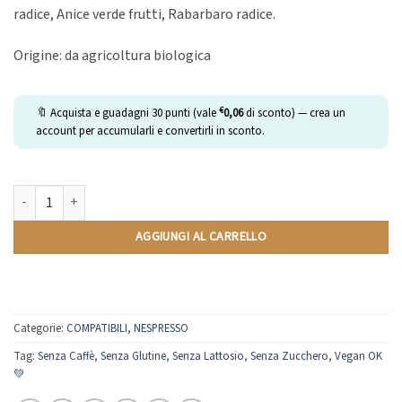
radice, Anice verde frutti, Rabarbaro radice.
Origine: da agricoltura biologica
€
🔖 Acquista e guadagni
30
punti (vale
0,06
di sconto) — crea un
account per accumularli e convertirli in sconto.
Tisana Digestive | Compatibili Nespresso | 10 Capsule quantità
AGGIUNGI AL CARRELLO
Categorie:
COMPATIBILI
,
NESPRESSO
Tag:
Senza Caffè
,
Senza Glutine
,
Senza Lattosio
,
Senza Zucchero
,
Vegan OK
💚