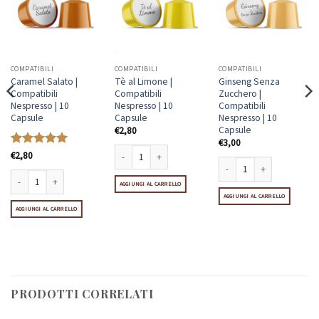
COMPATIBILI
COMPATIBILI
COMPATIBILI
Caramel Salato |
Tè al Limone |
Ginseng Senza
Compatibili
Compatibili
Zucchero |
Nespresso | 10
Nespresso | 10
Compatibili
Capsule
Capsule
Nespresso | 10
Capsule
€
2,80
€
3,00
Valutato
€
2,80
5
su 5
Tè al Limone | Compatibili Nespresso | 10 Capsule quanti
 | Compatibili Nespresso | 10 Capsule quantità
AGGIUNGI AL CARRELLO
Ginseng Senza Zucchero | C
AGGIUNGI AL CARRELLO
Caramel Salato | Compatibili Nespresso | 10 Capsule quantità
0 Capsule quantità
AGGIUNGI AL CARRELLO
PRODOTTI CORRELATI