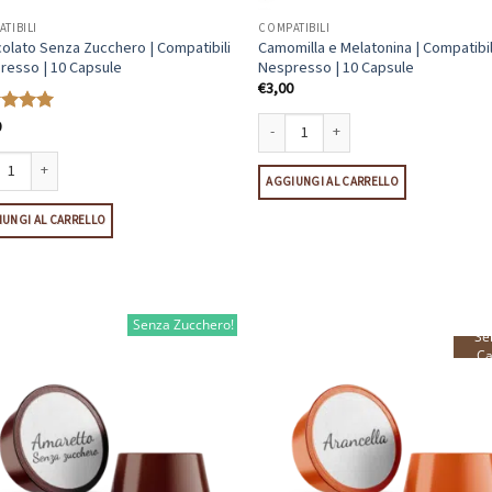
TIBILI
COMPATIBILI
olato Senza Zucchero | Compatibili
Camomilla e Melatonina | Compatibil
resso | 10 Capsule
Nespresso | 10 Capsule
€
3,00
0
tato
5
Camomilla e Melatonina | Compatibili N
AGGIUNGI AL CARRELLO
olato Senza Zucchero | Compatibili Nespresso | 10 Capsule quantità
UNGI AL CARRELLO
Senza Zucchero!
Se
Ca