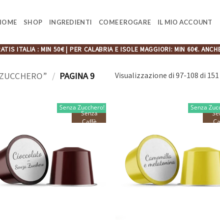
HOME
SHOP
INGREDIENTI
COME EROGARE
IL MIO ACCOUNT
ATIS ITALIA : MIN 50€ | PER CALABRIA E ISOLE MAGGIORI: MIN 60€. A
 ZUCCHERO”
/
PAGINA 9
Visualizzazione di 97-108 di 151 
Senza Zucchero!
Senza Zuc
Senza
Se
Caffè
Ca