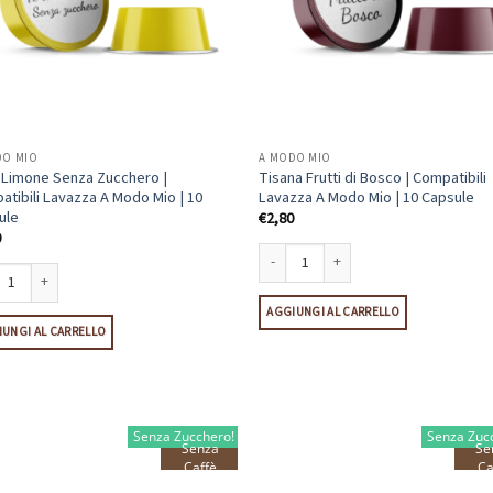
DO MIO
A MODO MIO
l Limone Senza Zucchero |
Tisana Frutti di Bosco | Compatibili
tibili Lavazza A Modo Mio | 10
Lavazza A Modo Mio | 10 Capsule
ule
€
2,80
0
Tisana Frutti di Bosco | Compatibili L
 Limone Senza Zucchero | Compatibili Lavazza A Modo Mio | 10 Capsule quantità
AGGIUNGI AL CARRELLO
UNGI AL CARRELLO
Senza Zucchero!
Senza Zuc
Senza
Se
Caffè
Ca