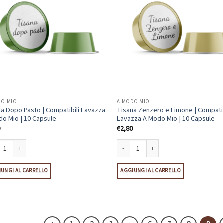
DO MIO
A MODO MIO
a Dopo Pasto | Compatibili Lavazza
Tisana Zenzero e Limone | Compatib
do Mio | 10 Capsule
Lavazza A Modo Mio | 10 Capsule
0
€
2,80
a Dopo Pasto | Compatibili Lavazza A Modo Mio | 10 Capsule quantità
Tisana Zenzero e Limone | Compatibili
UNGI AL CARRELLO
AGGIUNGI AL CARRELLO