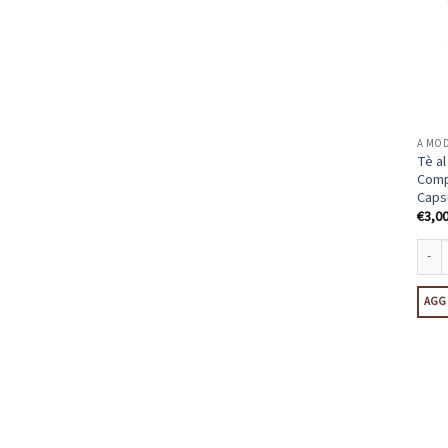
A MO
Tè a
Compa
Caps
€
3,0
Tè al
AGGI