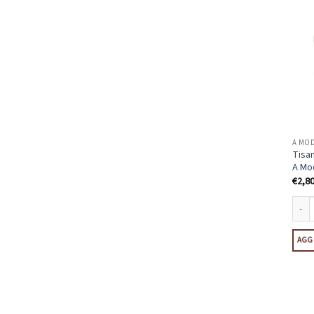
A MO
Tisan
A Mo
€
2,8
Tisan
AGGI