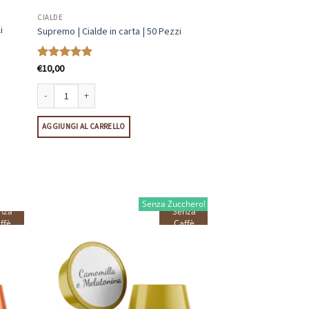
CIALDE
i
Supremo | Cialde in carta | 50 Pezzi
€
10,00
Valutato
5
su 5
espresso | 10 Capsule quantità
Supremo | Cialde in carta | 50 Pezzi quantità
AGGIUNGI AL CARRELLO
Senza Zucchero!
nza
Senza
ffè
Caffè