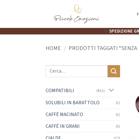
Salta
ai
contenuti
🚚
SPEDIZIONE GR
HOME
/
PRODOTTI TAGGATI “SENZA
Cerca:
COMPATIBILI
(411)
SOLUBILI IN BARATTOLO
(1)
CAFFÉ MACINATO
(1)
CAFFÉ IN GRANI
(5)
CIALDE
(12)