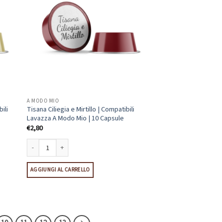
A MODO MIO
ili
Tisana Ciliegia e Mirtillo | Compatibili
Lavazza A Modo Mio | 10 Capsule
€
2,80
 Lavazza A Modo Mio | 10 Capsule quantità
Tisana Ciliegia e Mirtillo | Compatibili Lavazza A Modo Mio | 10 Capsule 
AGGIUNGI AL CARRELLO