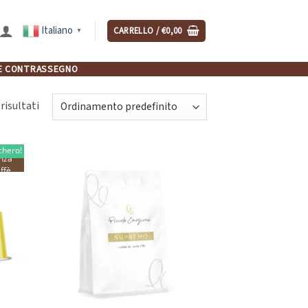
Italiano
CARRELLO /
€
0,00
▼
NCHE CONTRASSEGNO
risultati
chero!
nza
ffè