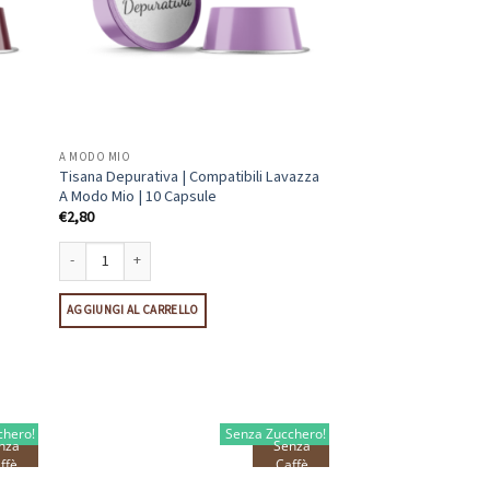
A MODO MIO
Tisana Depurativa | Compatibili Lavazza
A Modo Mio | 10 Capsule
€
2,80
avazza A Modo Mio | 10 Capsule quantità
Tisana Depurativa | Compatibili Lavazza A Modo Mio | 10 Capsule quanti
AGGIUNGI AL CARRELLO
chero!
Senza Zucchero!
nza
Senza
ffè
Caffè