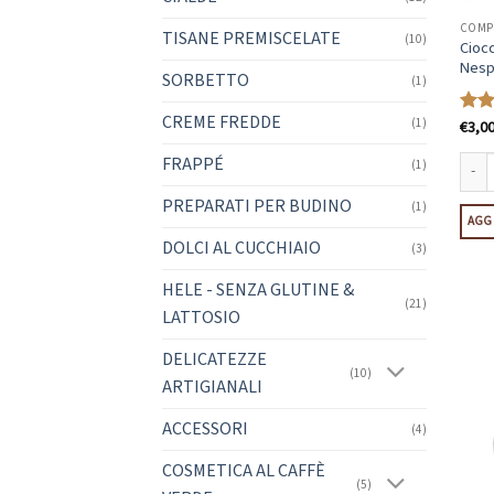
COMPA
TISANE PREMISCELATE
(10)
Ciocc
Nesp
SORBETTO
(1)
CREME FREDDE
(1)
€
3,0
Valu
su 5
FRAPPÉ
(1)
Ciocc
PREPARATI PER BUDINO
(1)
AGGI
DOLCI AL CUCCHIAIO
(3)
HELE - SENZA GLUTINE &
(21)
LATTOSIO
DELICATEZZE
(10)
ARTIGIANALI
ACCESSORI
(4)
COSMETICA AL CAFFÈ
(5)