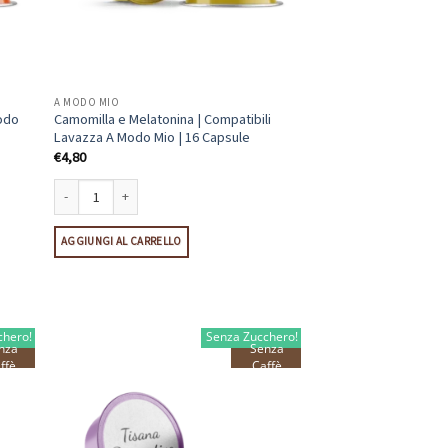
A MODO MIO
Modo
Camomilla e Melatonina | Compatibili
Lavazza A Modo Mio | 16 Capsule
€
4,80
 Mio | 10 Capsule quantità
Camomilla e Melatonina | Compatibili Lavazza A Modo Mio | 16 Capsule 
AGGIUNGI AL CARRELLO
chero!
Senza Zucchero!
nza
Senza
ffè
Caffè