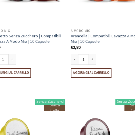
DO MIO
A MODO MIO
etto Senza Zucchero | Compatibili
Arancella | Compatibili Lavazza A 
zza A Modo Mio | 10 Capsule
Mio | 10 Capsule
0
€
2,80
tto Senza Zucchero | Compatibili Lavazza A Modo Mio | 10 Capsule quantità
Arancella | Compatibili Lavazza A Modo
UNGI AL CARRELLO
AGGIUNGI AL CARRELLO
Senza Zucchero!
Senza Zuc
Senza
Se
Caffè
Ca