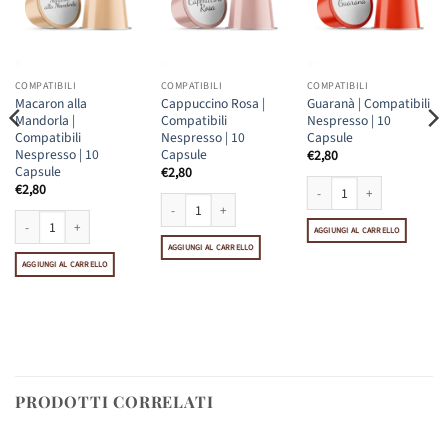
COMPATIBILI
COMPATIBILI
COMPATIBILI
Macaron alla
Cappuccino Rosa |
Guaranà | Compatibili
Mandorla |
Compatibili
Nespresso | 10
Compatibili
Nespresso | 10
Capsule
Nespresso | 10
Capsule
€
2,80
Capsule
€
2,80
€
2,80
Guaranà | Compatibili Nespr
Cappuccino Rosa | Compatibili Nespresso | 10 Capsule q
AGGIUNGI AL CARRELLO
Macaron alla Mandorla | Compatibili Nespresso | 10 Capsule quantità
AGGIUNGI AL CARRELLO
AGGIUNGI AL CARRELLO
espresso | 10 Capsule quantità
PRODOTTI CORRELATI