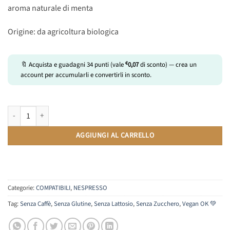
aroma naturale di menta
Origine: da agricoltura biologica
€
🔖 Acquista e guadagni
34
punti (vale
0,07
di sconto) — crea un
account per accumularli e convertirli in sconto.
Tè Verde alla Menta (BIO) | Compatibili Nespresso | 10 Capsule quantità
AGGIUNGI AL CARRELLO
Categorie:
COMPATIBILI
,
NESPRESSO
Tag:
Senza Caffè
,
Senza Glutine
,
Senza Lattosio
,
Senza Zucchero
,
Vegan OK 💚