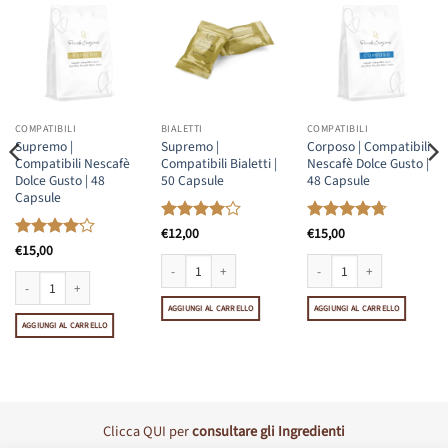
COMPATIBILI
BIALETTI
COMPATIBILI
Supremo |
Supremo |
Corposo | Compatibili
Compatibili Nescafè
Compatibili Bialetti |
Nescafè Dolce Gusto |
Dolce Gusto | 48
50 Capsule
48 Capsule
Capsule
Valutato
€
12,00
Valutato
€
15,00
4
su 5
4.69
su 5
Valutato
€
15,00
4.08
su 5
etti | 50 Capsule quantità
Supremo | Compatibili Bialetti | 50 Capsule quantità
Corposo | Compatibili Nesca
Supremo | Compatibili Nescafè Dolce Gusto | 48 Capsule quantità
AGGIUNGI AL CARRELLO
AGGIUNGI AL CARRELLO
AGGIUNGI AL CARRELLO
Clicca
QUI
per
consultare gli Ingredienti