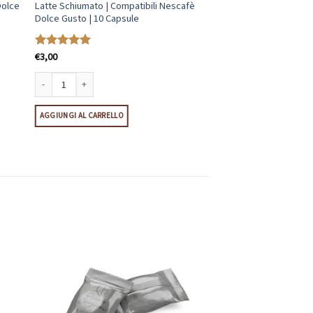
Dolce
Latte Schiumato | Compatibili Nescafè
Dolce Gusto | 10 Capsule
€
3,00
Valutato
5
su 5
e Gusto | 10 Capsule quantità
Latte Schiumato | Compatibili Nescafè Dolce Gusto | 10 Capsule quantità
AGGIUNGI AL CARRELLO