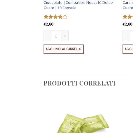
ili Nescafè Dolce
Cioccolato | Compatibili Nescafè Dolce
Caram
Gusto | 10 Capsule
Gusto
€
2,80
€
2,80
Valutato
Valu
4
su 5
su 5
ità
i Nescafè Dolce Gusto | 10 Capsule quantità
Cioccolato | Compatibili Nescafè Dolce Gusto | 10 Caps
Carame
LO
AGGIUNGI AL CARRELLO
AGGI
PRODOTTI CORRELATI