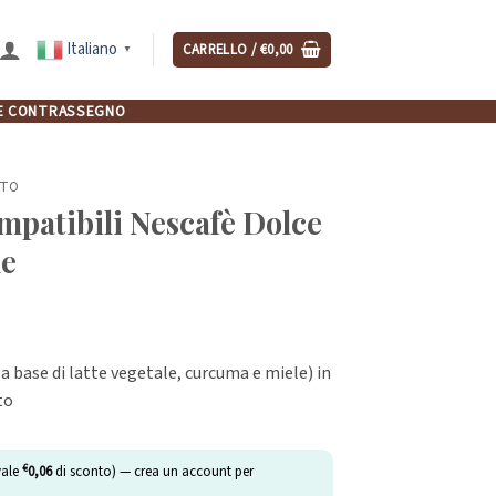
Italiano
CARRELLO /
€
0,00
▼
NCHE CONTRASSEGNO
STO
mpatibili Nescafè Dolce
le
a base di latte vegetale, curcuma e miele) in
to
€
vale
0,06
di sconto) — crea un account per
.