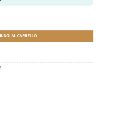
Dolce Gusto | 10 Capsule quantità
IUNGI AL CARRELLO
O