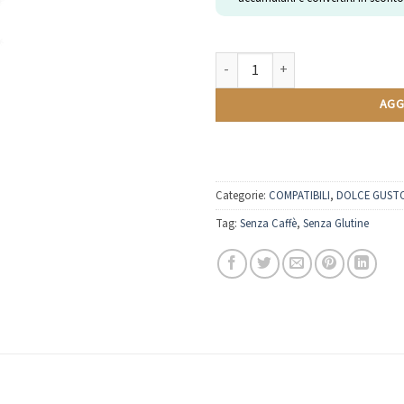
Golden Milk | Compatibili Nescafè 
AGG
Categorie:
COMPATIBILI
,
DOLCE GUST
Tag:
Senza Caffè
,
Senza Glutine