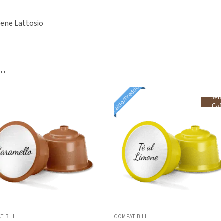
iene Lattosio
…
Caldo/Freddo
Sen
Caf
TIBILI
COMPATIBILI