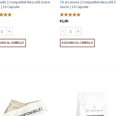
ello | Compatibili Nescafè Dolce
Tè al Limone | Compatibili Nescafè 
 | 10 Capsule
Gusto | 10 Capsule
€
2,80
tato
5
Valutato
5
su 5
ule quantità
llo | Compatibili Nescafè Dolce Gusto | 10 Capsule quantità
Tè al Limone | Compatibili Nescafè Dolc
UNGI AL CARRELLO
AGGIUNGI AL CARRELLO
PRESTO DISPONIBILE!