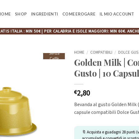
HOME
SHOP
INGREDIENTI
COME EROGARE
IL MIO ACCOUNT
ATIS ITALIA : MIN 50€ | PER CALABRIA E ISOLE MAGGIORI: MIN 60€. A
HOME
/
COMPATIBILI
/
DOLCE GU
Senza
Caffè
Golden Milk | Co
Gusto | 10 Capsu
2,80
€
Bevanda al gusto Golden Milk (
capsule compatibili Dolce Gus
🔖 Acquista e guadagni
28
punti (
accumularli e convertirli in sconto