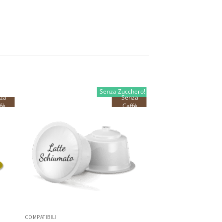
Senza Zucchero!
za
Senza
fè
Caffè
COMPATIBILI