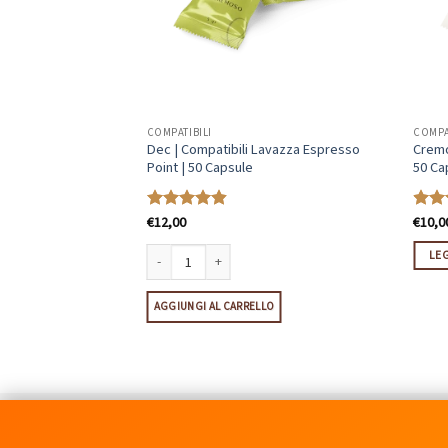
COMPATIBILI
COMPA
ili Lavazza A Modo
Dec | Compatibili Lavazza Espresso
Cremo
Point | 50 Capsule
50 Ca
€
12,00
€
10,0
Valutato
Valut
4.85
su 5
4.77
LE
i Lavazza A Modo Mio | 50 Capsule quantità
Dec | Compatibili Lavazza Espresso Point | 50 Capsule q
LO
AGGIUNGI AL CARRELLO
C