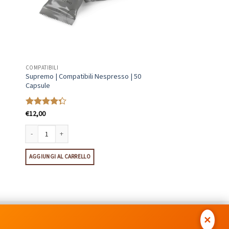
COMPATIBILI
Supremo | Compatibili Nespresso | 50
Capsule
€
12,00
Valutato
4.31
su 5
tità
Supremo | Compatibili Nespresso | 50 Capsule quantità
AGGIUNGI AL CARRELLO
Postepay
✕