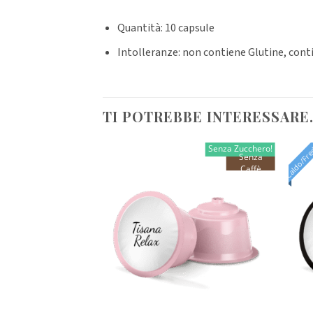
Quantità: 10 capsule
Intolleranze: non contiene Glutine, cont
TI POTREBBE INTERESSARE
Caldo/Fr
Senza Zucchero!
Senza
Caffè