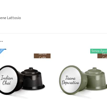
iene Lattosio
…
eddo
Senza Zucc
Senza
Sen
Caffè
Caf