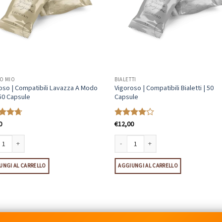
O MIO
BIALETTI
so | Compatibili Lavazza A Modo
Vigoroso | Compatibili Bialetti | 50
 50 Capsule
Capsule
0
€
12,00
ato
Valutato
su 5
3.92
su
5
o | Compatibili Lavazza A Modo Mio | 50 Capsule quantità
Vigoroso | Compatibili Bialetti | 50 Caps
UNGI AL CARRELLO
AGGIUNGI AL CARRELLO