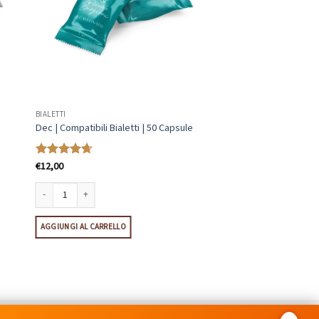
BIALETTI
Dec | Compatibili Bialetti | 50 Capsule
€
12,00
Valutato
4.69
su 5
Dec | Compatibili Bialetti | 50 Capsule quantità
ule quantità
AGGIUNGI AL CARRELLO