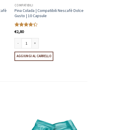
COMPATIBILI
cafè
Pina Colada | Compatibili Nescafè Dolce
Gusto | 10 Capsule
€
2,80
Valutato
4.33
su 5
 Dolce Gusto | 10 Capsule quantità
Pina Colada | Compatibili Nescafè Dolce Gusto | 10 Capsule quantità
AGGIUNGI AL CARRELLO