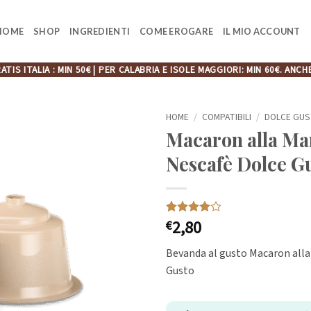
HOME
SHOP
INGREDIENTI
COME EROGARE
IL MIO ACCOUNT
ATIS ITALIA : MIN 50€ | PER CALABRIA E ISOLE MAGGIORI: MIN 60€. A
HOME
/
COMPATIBILI
/
DOLCE GU
Macaron alla Man
Nescafè Dolce Gu
2,80
Valutato
1
€
4
su 5
su base
Bevanda al gusto Macaron alla
di
recensioni
Gusto