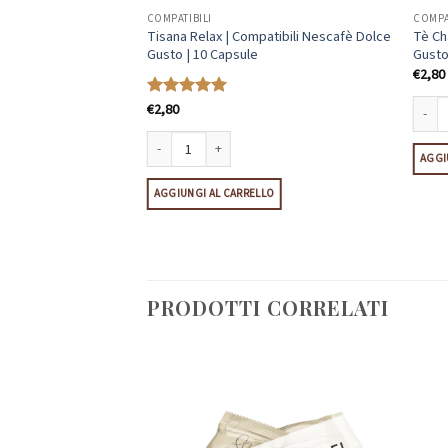
COMPATIBILI
COMPA
bili Nescafè Dolce
Tisana Relax | Compatibili Nescafè Dolce
Tè Ch
Gusto | 10 Capsule
Gusto
€
2,80
€
2,80
Valutato
5
su 5
Tè Cha
AGGI
li Nescafè Dolce Gusto | 10 Capsule quantità
Tisana Relax | Compatibili Nescafè Dolce Gusto | 10 Cap
LO
AGGIUNGI AL CARRELLO
PRODOTTI CORRELATI