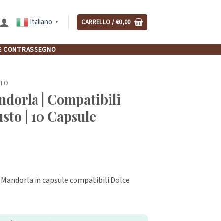
Italiano
CARRELLO /
€
0,00
▼
NCHE CONTRASSEGNO
STO
dorla | Compatibili
sto | 10 Capsule
 Mandorla in capsule compatibili Dolce