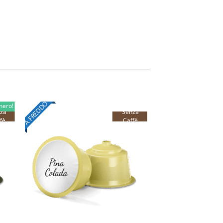
A FREDDO
hero!
za
Senza
fè
Caffè