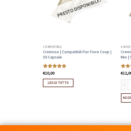
PRESTO DISPONIBILE!
COMPATIBILI
A MOD
ili Lavazza Espresso
Cremoso | Compatibili Fior Fiore Coop |
Cremo
50 Capsule
Mio |
€
10,00
€
12,0
Valutato
Valut
4.77
su 5
4.69
LEGGI TUTTO
i Lavazza Espresso Point | 50 Capsule quantità
Cremos
LO
AGGI