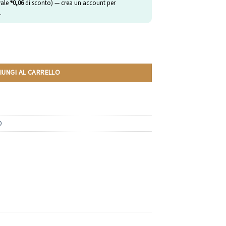
€
vale
0,06
di sconto) — crea un account per
.
i Nescafè Dolce Gusto | 10 Capsule quantità
IUNGI AL CARRELLO
O