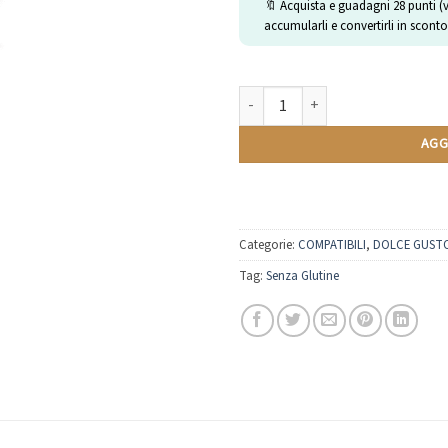
🔖 Acquista e guadagni
28
punti (
accumularli e convertirli in sconto
Macaron alla Mandorla | Compatibil
AGG
Categorie:
COMPATIBILI
,
DOLCE GUST
Tag:
Senza Glutine