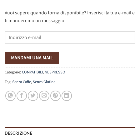
Vuoi sapere quando torna disponibile? Inserisci la tua e-mail e
ti manderemo un messaggio
Vuoi
sapere
quando
torna
MANDAMI UNA MAIL
disponibile?
Inserisci
Categorie:
COMPATIBILI
,
NESPRESSO
la
Tag:
Senza Caffè
,
Senza Glutine
tua
e-
mail
e
ti
manderemo
un
DESCRIZIONE
messaggio