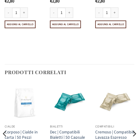
€
2,80
€
2,80
€
2,80
tà
Nespresso | 10 Capsule quantità
Tè Matcha | Compatibili Nespresso | 10 Capsule quantità
Tè Verde alla Menta | Compatibili Nespresso | 10 Capsule 
Cappuccino alla Vaniglia | C
AGGIUNGI AL CARRELLO
AGGIUNGI AL CARRELLO
AGGIUNGI AL CARRELLO
PRODOTTI CORRELATI
CIALDE
BIALETTI
COMPATIBILI
Corposo | Cialde in
Dec | Compatibili
Cremoso | Compatibili
carta | 50 Pezzi
Bialetti | 50 Capsule
Lavazza Espresso