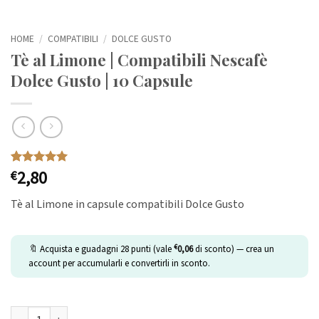
HOME
/
COMPATIBILI
/
DOLCE GUSTO
Tè al Limone | Compatibili Nescafè
Dolce Gusto | 10 Capsule
2,80
Valutato
1
€
5
su 5 su
base di
Tè al Limone in capsule compatibili Dolce Gusto
recensioni
€
🔖 Acquista e guadagni
28
punti (vale
0,06
di sconto) — crea un
account per accumularli e convertirli in sconto.