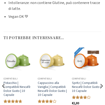
Intolleranze: non contiene Glutine, può contenere tracce
di latte.
Vegan OK 💚
TI POTREBBE INTERESSARE…
A FREDDO
Senza
Caffè
COMPATIBILI
COMPATIBILI
COMPATIBILI
Pistacchio |
Cappuccino alla
Spritz | Compatibili
Compatibili Nescafè
Vaniglia | Compatibili
Nescafè Dolce Gusto |
Dolce Gusto | 10
Nescafè Dolce Gusto |
10 Capsule
Capsule
10 Capsule
Valutato
€
2,80