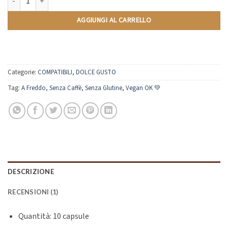
Tè al Limone | Compatibili Nescafè Dolce Gusto | 10 Capsule quantità
AGGIUNGI AL CARRELLO
Categorie:
COMPATIBILI
,
DOLCE GUSTO
Tag:
A Freddo
,
Senza Caffè
,
Senza Glutine
,
Vegan OK 💚
DESCRIZIONE
RECENSIONI (1)
Quantità: 10 capsule