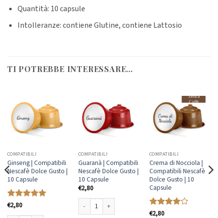
Quantità: 10 capsule
Intolleranze: contiene Glutine, contiene Lattosio
TI POTREBBE INTERESSARE…
Senza
Caffè
COMPATIBILI
COMPATIBILI
COMPATIBILI
Ginseng | Compatibili
Guaranà | Compatibili
Crema di Nocciola |
Nescafè Dolce Gusto |
Nescafè Dolce Gusto |
Compatibili Nescafè
10 Capsule
10 Capsule
Dolce Gusto | 10
Capsule
€
2,80
Valutato
€
2,80
5
su 5
Valutato
€
2,80
Guaranà | Compatibili Nescafè Dolce Gusto | 10 Capsule