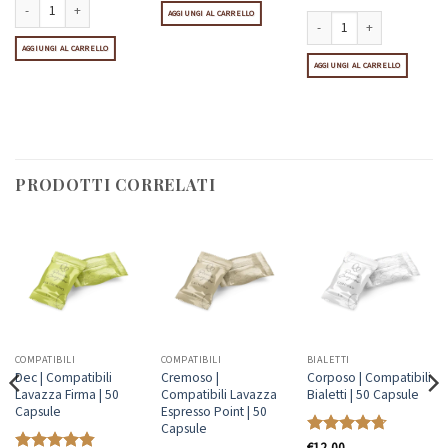
4
su 5
 Nescafè Dolce Gusto | 10 Capsule quantità
AGGIUNGI AL CARRELLO
Ginseng | Compatibili Nescafè Dolce Gusto | 10 Capsule quantità
ule quantità
AGGIUNGI AL CARRELLO
Crema di Nocciola | Compati
AGGIUNGI AL CARRELLO
PRODOTTI CORRELATI
COMPATIBILI
COMPATIBILI
BIALETTI
Dec | Compatibili
Cremoso |
Corposo | Compatibili
Lavazza Firma | 50
Compatibili Lavazza
Bialetti | 50 Capsule
Capsule
Espresso Point | 50
Capsule
Valutato
€
12,00