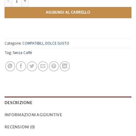
Tisana Zenzero e Limone | Compatibili Nescafè Dolce Gusto | 10 Capsule
AGGIUNGI AL CARRELLO
Categorie:
COMPATIBILI
,
DOLCE GUSTO
Tag:
Senza Caffè
DESCRIZIONE
INFORMAZIONI AGGIUNTIVE
RECENSIONI (0)