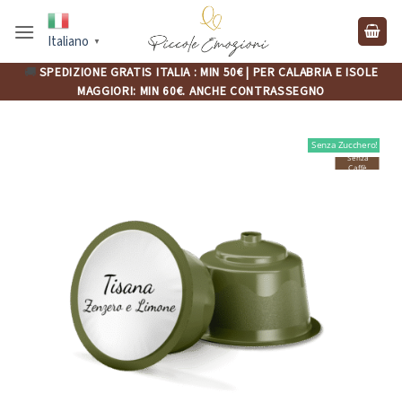
Salta
ai
Italiano
▼
contenuti
🚚
SPEDIZIONE GRATIS ITALIA : MIN 50€ | PER CALABRIA E ISOLE
MAGGIORI: MIN 60€. ANCHE CONTRASSEGNO
Senza Zucchero!
Senza
Caffè