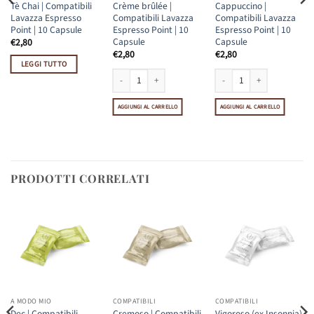
Tè Chai | Compatibili
Crème brûlée |
Cappuccino |
Lavazza Espresso
Compatibili Lavazza
Compatibili Lavazza
Point | 10 Capsule
Espresso Point | 10
Espresso Point | 10
Capsule
Capsule
€
2,80
€
2,80
€
2,80
LEGGI TUTTO
10 Capsule quantità
azza Espresso Point | 10 Capsule quantità
Crème brûlée | Compatibili Lavazza Espresso Point | 10 C
Cappuccino | Compatibili La
AGGIUNGI AL CARRELLO
AGGIUNGI AL CARRELLO
PRODOTTI CORRELATI
A MODO MIO
COMPATIBILI
COMPATIBILI
Dec | Compatibili
Cremoso | Compatibili
Vigoroso (ex Insonnia)