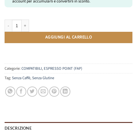
account per accumularli e convertirli in sconto.
Caramel Salato | Compatibili Lavazza Espresso Point | 10 Capsule quanti
AGGIUNGI AL CARRELLO
Categorie:
COMPATIBILI
,
ESPRESSO POINT (FAP)
Tag:
Senza Caffè
,
Senza Glutine
DESCRIZIONE