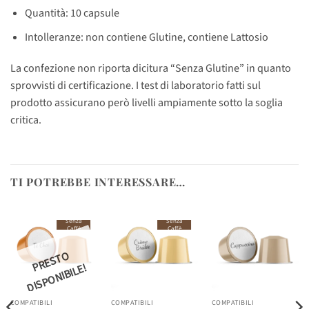
Quantità: 10 capsule
Intolleranze: non contiene Glutine, contiene Lattosio
La confezione non riporta dicitura “Senza Glutine” in quanto
sprovvisti di certificazione. I test di laboratorio fatti sul
prodotto assicurano però livelli ampiamente sotto la soglia
critica.
TI POTREBBE INTERESSARE…
Senza
Senza
Caffè
Caffè
R
E
S
T
O
DI
S
P
O
NI
BI
L
P
E!
COMPATIBILI
COMPATIBILI
COMPATIBILI