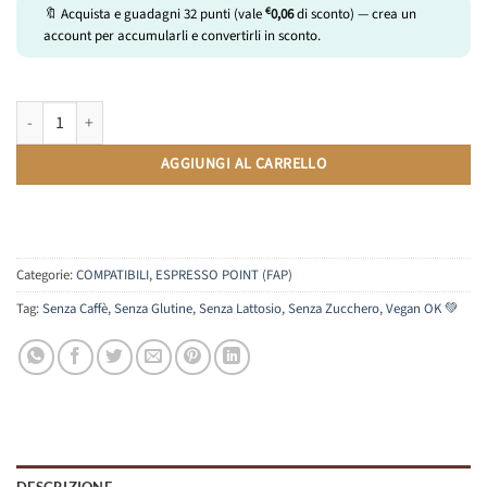
€
🔖 Acquista e guadagni
32
punti (vale
0,06
di sconto) — crea un
account per accumularli e convertirli in sconto.
Tisana Zenzero e Limone | Compatibili Lavazza Espresso Point | 10 Caps
AGGIUNGI AL CARRELLO
Categorie:
COMPATIBILI
,
ESPRESSO POINT (FAP)
Tag:
Senza Caffè
,
Senza Glutine
,
Senza Lattosio
,
Senza Zucchero
,
Vegan OK 💚
DESCRIZIONE