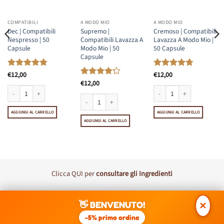
COMPATIBILI
A MODO MIO
A MODO MIO
Dec | Compatibili
Supremo |
Cremoso | Compatibili
Nespresso | 50
Compatibili Lavazza A
Lavazza A Modo Mio |
Capsule
Modo Mio | 50
50 Capsule
Capsule
Valutato
€
12,00
Valutato
€
12,00
4.8
su 5
4.69
su 5
Valutato
€
12,00
4.23
su 5
etti | 50 Capsule quantità
 quantità
Dec | Compatibili Nespresso | 50 Capsule quantità
Cremoso | Compatibili Lavaz
AGGIUNGI AL CARRELLO
Supremo | Compatibili Lavazza A Modo Mio | 50 Capsule 
AGGIUNGI AL CARRELLO
AGGIUNGI AL CARRELLO
Clicca
QUI
per
consultare gli Ingredienti
Visa
MasterCard
PayPal
Postepay
👋 BENVENUTO!
✕
DISCLAIMER: I Marchi Nespresso, Lavazza, UNO, Nescafè Dolce Gusto,
-5% primo ordine