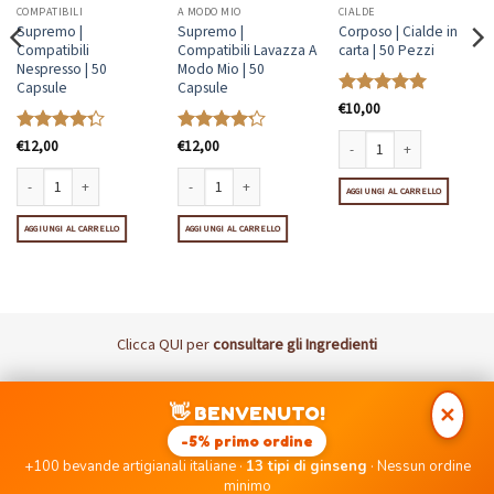
COMPATIBILI
A MODO MIO
CIALDE
Supremo |
Supremo |
Corposo | Cialde in
Compatibili
Compatibili Lavazza A
carta | 50 Pezzi
Nespresso | 50
Modo Mio | 50
Capsule
Capsule
Valutato
€
10,00
5
su 5
Valutato
€
12,00
Valutato
€
12,00
4.31
su 5
4.23
su 5
Corposo | Cialde in carta | 5
AGGIUNGI AL CARRELLO
azza Espresso Point | 50 Capsule quantità
Supremo | Compatibili Nespresso | 50 Capsule quantità
Supremo | Compatibili Lavazza A Modo Mio | 50 Capsule
AGGIUNGI AL CARRELLO
AGGIUNGI AL CARRELLO
Clicca
QUI
per
consultare gli Ingredienti
Visa
MasterCard
PayPal
Postepay
👋 BENVENUTO!
✕
DISCLAIMER: I Marchi Nespresso, Lavazza, UNO, Nescafè Dolce
-5% primo ordine
Gusto, Coop, Bialetti, Caffitaly non sono di proprietà di PICCOLE
+100 bevande artigianali italiane ·
13 tipi di ginseng
· Nessun ordine
EMOZIONI SRLS né di aziende ad essa collegate.
minimo