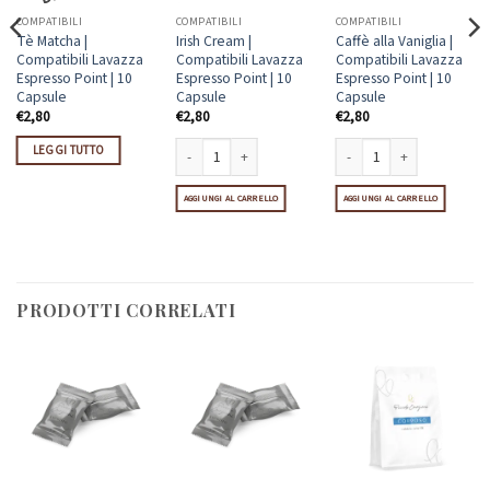
COMPATIBILI
COMPATIBILI
COMPATIBILI
Tè Matcha |
Irish Cream |
Caffè alla Vaniglia |
Compatibili Lavazza
Compatibili Lavazza
Compatibili Lavazza
Espresso Point | 10
Espresso Point | 10
Espresso Point | 10
Capsule
Capsule
Capsule
€
2,80
€
2,80
€
2,80
LEGGI TUTTO
apsule quantità
vazza Espresso Point | 10 Capsule quantità
Irish Cream | Compatibili Lavazza Espresso Point | 10 Ca
Caffè alla Vaniglia | Compat
AGGIUNGI AL CARRELLO
AGGIUNGI AL CARRELLO
PRODOTTI CORRELATI