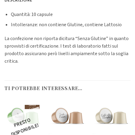
Quantità: 10 capsule
Intolleranze: non contiene Glutine, contiene Lattosio
La confezione non riporta dicitura “Senza Glutine” in quanto
sprovvisti di certificazione. I test di laboratorio fatti sul
prodotto assicurano però livelli ampiamente sotto la soglia
critica.
TI POTREBBE INTERESSARE…
Senza
Caffè
R
E
S
T
O
DI
S
P
O
NI
BI
L
P
E!