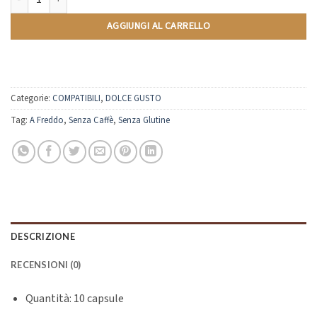
Mango e Maracuja Ice | Compatibili Nescafè Dolce Gusto | 10 Capsule qua
AGGIUNGI AL CARRELLO
Categorie:
COMPATIBILI
,
DOLCE GUSTO
Tag:
A Freddo
,
Senza Caffè
,
Senza Glutine
DESCRIZIONE
RECENSIONI (0)
Quantità: 10 capsule