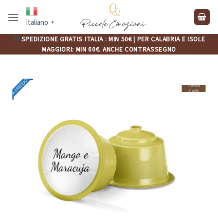
Salta
ai
Italiano
▼
contenuti
🚚
SPEDIZIONE GRATIS ITALIA : MIN 50€ | PER CALABRIA E ISOLE
MAGGIORI: MIN 60€. ANCHE CONTRASSEGNO
A FREDDO
Senza
Caffè