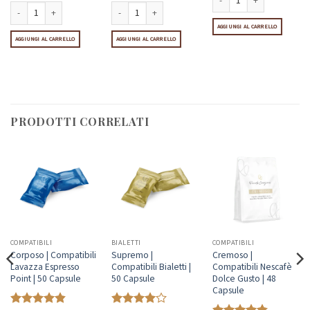
Nocciolino Senza Zucchero |
AGGIUNGI AL CARRELLO
ule quantità
bili Nescafè Dolce Gusto | 10 Capsule quantità
Tè al Limone | Compatibili Nescafè Dolce Gusto | 10 Capsule quantità
Amaretto | Compatibili Nescafè Dolce Gusto | 10 Capsule
AGGIUNGI AL CARRELLO
AGGIUNGI AL CARRELLO
PRODOTTI CORRELATI
COMPATIBILI
BIALETTI
COMPATIBILI
Corposo | Compatibili
Supremo |
Cremoso |
Lavazza Espresso
Compatibili Bialetti |
Compatibili Nescafè
Point | 50 Capsule
50 Capsule
Dolce Gusto | 48
Capsule