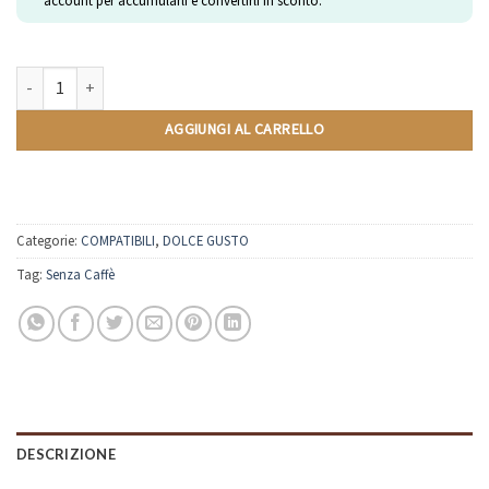
account per accumularli e convertirli in sconto.
Orzo e Ginseng | Compatibili Nescafè Dolce Gusto | 10 Capsule quantità
AGGIUNGI AL CARRELLO
Categorie:
COMPATIBILI
,
DOLCE GUSTO
Tag:
Senza Caffè
DESCRIZIONE