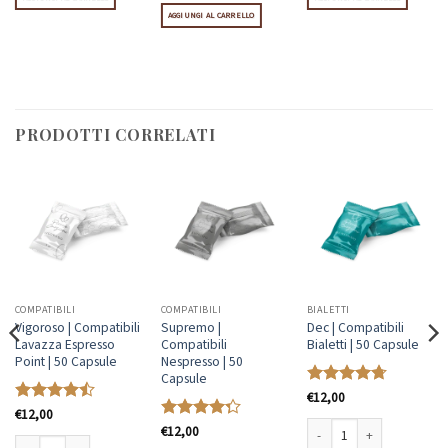
 Capsule quantità
Biscottone | Compatibili Nescafè Dolce Gusto | 10 Capsul
AGGIUNGI AL CARRELLO
PRODOTTI CORRELATI
COMPATIBILI
COMPATIBILI
BIALETTI
Vigoroso | Compatibili
Supremo |
Dec | Compatibili
Lavazza Espresso
Compatibili
Bialetti | 50 Capsule
Point | 50 Capsule
Nespresso | 50
Capsule
Valutato
€
12,00
4.69
su 5
Valutato
€
12,00
4.46
su 5
Valutato
€
12,00
4.31
su 5