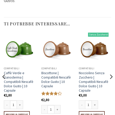
Gusto.
TI POTREBBE INTERESSARE…
Senza Zucchero!
COMPATIBILI
COMPATIBILI
COMPATIBILI
Caffè Verde e
Biscottone |
Nocciolino Senza
Ganoderma |
Compatibili Nescafè
Zucchero |
Compatibili Nescafè
Dolce Gusto | 10
Compatibili Nescafè
Dolce Gusto | 10
Capsule
Dolce Gusto | 10
Capsule
Capsule
€
2,80
€
3,00
Valutato
€
2,80
4.25
su 5
Caffè Verde e Ganoderma | Compatibili Nescafè Dolce Gusto | 10 Capsule quantità
Nocciolino Senza Zucchero |
fè Dolce Gusto | 10 Capsule quantità
AGGIUNGI AL CARRELLO
AGGIUNGI AL CARRELLO