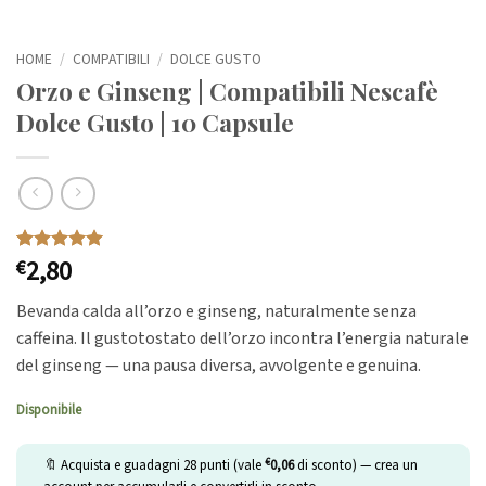
HOME
/
COMPATIBILI
/
DOLCE GUSTO
Orzo e Ginseng | Compatibili Nescafè
Dolce Gusto | 10 Capsule
2,80
Valutato
1
€
5
su 5 su
base di
Bevanda calda all’orzo e ginseng, naturalmente senza
recensioni
caffeina. Il gustotostato dell’orzo incontra l’energia naturale
del ginseng — una pausa diversa, avvolgente e genuina.
Disponibile
€
🔖 Acquista e guadagni
28
punti (vale
0,06
di sconto) — crea un