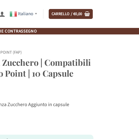
Italiano
CARRELLO /
€
0,00
▼
NCHE CONTRASSEGNO
POINT (FAP)
 Zucchero | Compatibili
 Point | 10 Capsule
enza Zucchero Aggiunto in capsule