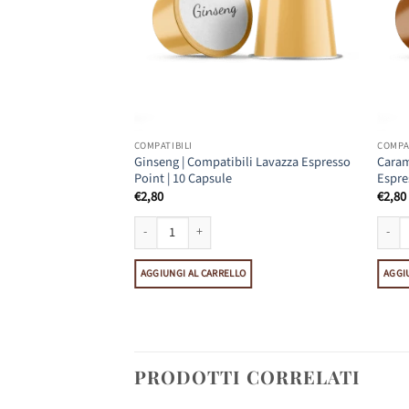
COMPATIBILI
COMPAT
ompatibili Lavazza
Ginseng | Compatibili Lavazza Espresso
Caram
 Capsule
Point | 10 Capsule
Espre
€
2,80
€
2,80
ntità
atibili Lavazza Espresso Point | 10 Capsule quantità
Ginseng | Compatibili Lavazza Espresso Point | 10 Capsu
Carame
O
AGGIUNGI AL CARRELLO
AGGI
PRODOTTI CORRELATI