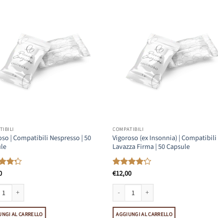
IBILI
COMPATIBILI
oso | Compatibili Nespresso | 50
Vigoroso (ex Insonnia) | Compatibili
le
Lavazza Firma | 50 Capsule
0
€
12,00
ato
Valutato
su 5
4.15
su 5
le quantità
so | Compatibili Nespresso | 50 Capsule quantità
Vigoroso (ex Insonnia) | Compatibili Lav
UNGI AL CARRELLO
AGGIUNGI AL CARRELLO