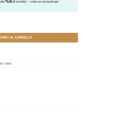
€
vale
0,06
di sconto) — crea un account per
.
ibili Lavazza Espresso Point | 10 Capsule quantità
IUNGI AL CARRELLO
NT (FAP)