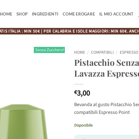
HOME
SHOP
INGREDIENTI
COME EROGARE
IL MIO ACCOUNT
TIS ITALIA : MIN 50€ | PER CALABRIA E ISOLE MAGGIORI: MIN 60€. A
Senza Zucchero!
HOME
/
COMPATIBILI
/
ESPRESSO 
Pistacchio Senza
Lavazza Espresso
3,00
€
Bevanda al gusto Pistacchio S
compatibili Espresso Point
Disponibile