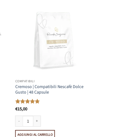
COMPATIBILI
Cremoso | Compatibili Nescafè Dolce
Gusto | 48 Capsule
€
15,00
Valutato
4.77
su 5
azza Firma | 50 Capsule quantità
Cremoso | Compatibili Nescafè Dolce Gusto | 48 Capsule quantità
AGGIUNGI AL CARRELLO