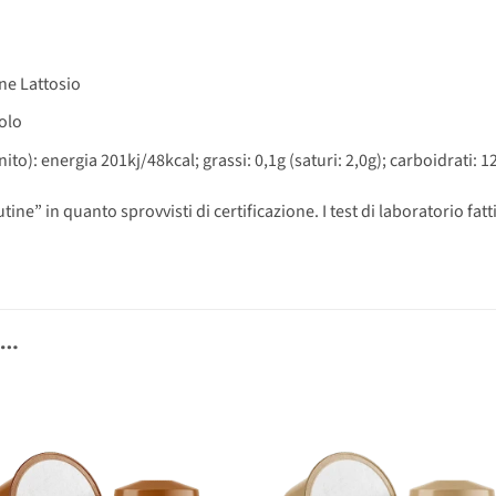
ne Lattosio
olo
ito): energia 201kj/48kcal; grassi: 0,1g (saturi: 2,0g); carboidrati: 12
ne” in quanto sprovvisti di certificazione. I test di laboratorio fatt
E…