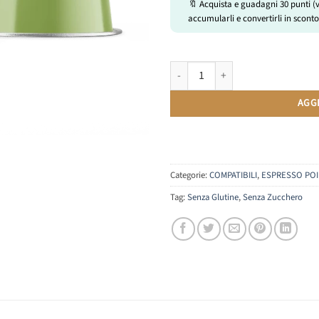
🔖 Acquista e guadagni
30
punti (
accumularli e convertirli in sconto
Pistacchio Senza Zucchero | Compat
AGG
Categorie:
COMPATIBILI
,
ESPRESSO POI
Tag:
Senza Glutine
,
Senza Zucchero