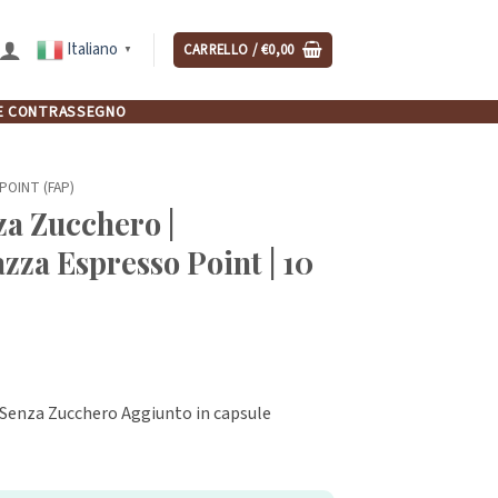
Italiano
CARRELLO /
€
0,00
▼
NCHE CONTRASSEGNO
POINT (FAP)
za Zucchero |
zza Espresso Point | 10
 Senza Zucchero Aggiunto in capsule