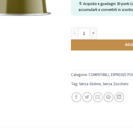
🔖 Acquista e guadagni
30
punti (
accumularli e convertirli in sconto
Tè al limone Senza Zucchero | Comp
AGG
Categorie:
COMPATIBILI
,
ESPRESSO POI
Tag:
Senza Glutine
,
Senza Zucchero