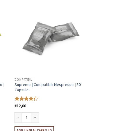
COMPATIBILI
o |
Supremo | Compatibili Nespresso | 50
Capsule
€
12,00
Valutato
4.31
su 5
 50 Capsule quantità
Supremo | Compatibili Nespresso | 50 Capsule quantità
AGGIUNGI AL CARRELLO