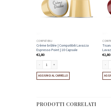
COMPATIBILI
COMPA
bili Lavazza Espresso
Crème brûlée | Compatibili Lavazza
Tisana
Espresso Point | 10 Capsule
Lavaz
€
2,80
€
2,80
i Lavazza Espresso Point | 10 Capsule quantità
Crème brûlée | Compatibili Lavazza Espresso Point | 10
Tisana
LO
AGGIUNGI AL CARRELLO
AGGI
PRODOTTI CORRELATI