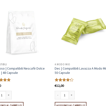
TIBILI
A MODO MIO
so | Compatibili Nescafè Dolce
Dec | Compatibili Lavazza A Modo Mi
 | 48 Capsule
50 Capsule
0
€
12,00
ato
Valutato
su 5
4.21
su 5
sule quantità
o | Compatibili Nescafè Dolce Gusto | 48 Capsule quantità
Dec | Compatibili Lavazza A Modo Mio |
UNGI AL CARRELLO
AGGIUNGI AL CARRELLO