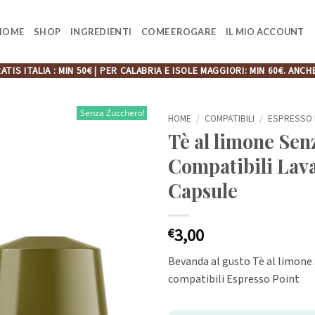
HOME
SHOP
INGREDIENTI
COME EROGARE
IL MIO ACCOUNT
ATIS ITALIA : MIN 50€ | PER CALABRIA E ISOLE MAGGIORI: MIN 60€. A
Senza Zucchero!
HOME
/
COMPATIBILI
/
ESPRESSO 
Tè al limone Sen
Compatibili Lava
Capsule
3,00
€
Bevanda al gusto Tè al limone
compatibili Espresso Point