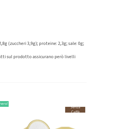
2,8g (zuccheri 3,9g); proteine: 2,3g; sale: 0g;
atti sul prodotto assicurano però livelli
hero!
Senza
Caffè