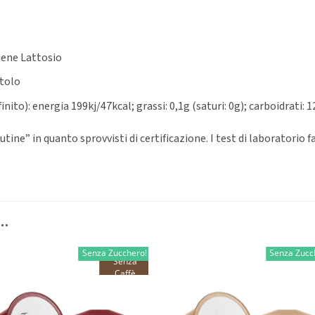
iene Lattosio
itolo
nito): energia 199kj/47kcal; grassi: 0,1g (saturi: 0g); carboidrati: 1
ine” in quanto sprovvisti di certificazione. I test di laboratorio f
…
Senza Zucchero!
Senza Zucc
Senza
Caffè