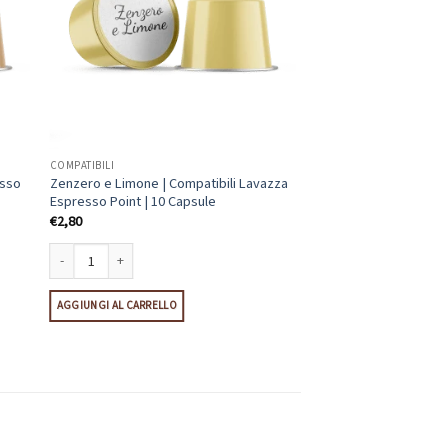
COMPATIBILI
esso
Zenzero e Limone | Compatibili Lavazza
Espresso Point | 10 Capsule
€
2,80
Point | 10 Capsule quantità
Zenzero e Limone | Compatibili Lavazza Espresso Point | 10 Capsule quan
AGGIUNGI AL CARRELLO