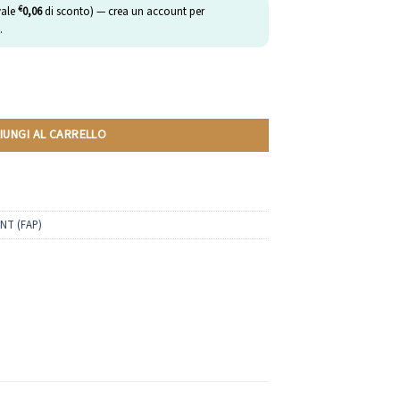
€
vale
0,06
di sconto) — crea un account per
.
atibili Lavazza Espresso Point | 10 Capsule quantità
IUNGI AL CARRELLO
NT (FAP)