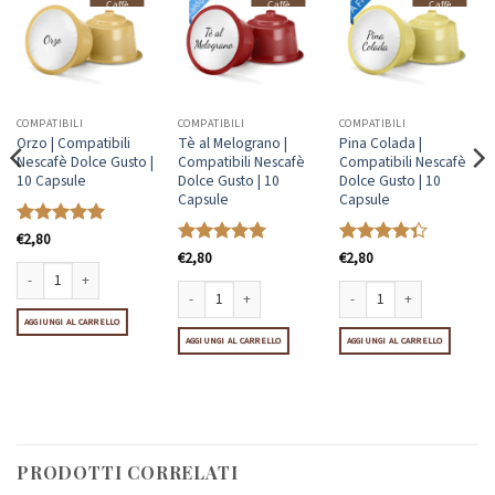
Caffè
Caffè
Caffè
COMPATIBILI
COMPATIBILI
COMPATIBILI
Orzo | Compatibili
Tè al Melograno |
Pina Colada |
Nescafè Dolce Gusto |
Compatibili Nescafè
Compatibili Nescafè
10 Capsule
Dolce Gusto | 10
Dolce Gusto | 10
Capsule
Capsule
Valutato
€
2,80
5
su 5
Valutato
€
2,80
5
Valutato
€
2,80
su 5
4.33
su 5
Orzo | Compatibili Nescafè Dolce Gusto | 10 Capsule quantità
10 Capsule quantità
scafè Dolce Gusto | 10 Capsule quantità
AGGIUNGI AL CARRELLO
Tè al Melograno | Compatibili Nescafè Dolce Gusto | 10 C
Pina Colada | Compatibili N
AGGIUNGI AL CARRELLO
AGGIUNGI AL CARRELLO
PRODOTTI CORRELATI