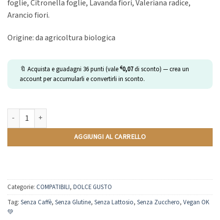
foglie, Citronella foglie, Lavanda fiori, Valeriana radice,
Arancio fiori.
Origine: da agricoltura biologica
€
🔖 Acquista e guadagni
36
punti (vale
0,07
di sconto) — crea un
account per accumularli e convertirli in sconto.
Tisana Buonanotte | Compatibili Nescafè Dolce Gusto | 12 Capsule quant
AGGIUNGI AL CARRELLO
Categorie:
COMPATIBILI
,
DOLCE GUSTO
Tag:
Senza Caffè
,
Senza Glutine
,
Senza Lattosio
,
Senza Zucchero
,
Vegan OK
💚