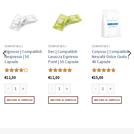
COMPATIBILI
COMPATIBILI
COMPATIBILI
Vigoroso | Compatibili
Dec | Compatibili
Corposo | Compatibili
Nespresso | 50
Lavazza Espresso
Nescafè Dolce Gusto |
Capsule
Point | 50 Capsule
48 Capsule
Valutato
€
12,00
Valutato
€
12,00
Valutato
€
15,00
4.23
su 5
4.85
su 5
4.69
su 5
Vigoroso | Compatibili Nespresso | 50 Capsule quantità
Dec | Compatibili Lavazza Espresso Point | 50 Capsule qu
Corposo | Compatibili Nesca
à
vazza A Modo Mio | 50 Capsule quantità
AGGIUNGI AL CARRELLO
AGGIUNGI AL CARRELLO
AGGIUNGI AL CARRELLO