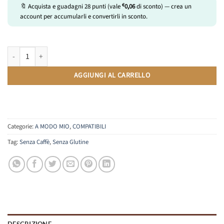
€
🔖 Acquista e guadagni
28
punti (vale
0,06
di sconto) — crea un
account per accumularli e convertirli in sconto.
Camomilla | Compatibili Lavazza A Modo Mio | 10 Capsule quantità
AGGIUNGI AL CARRELLO
Categorie:
A MODO MIO
,
COMPATIBILI
Tag:
Senza Caffè
,
Senza Glutine
DESCRIZIONE