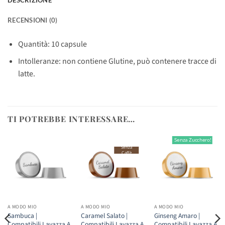
RECENSIONI (0)
Quantità: 10 capsule
Intolleranze: non contiene Glutine, può contenere tracce di
latte.
TI POTREBBE INTERESSARE…
Senza Zucchero!
Senza
Caffè
A MODO MIO
A MODO MIO
A MODO MIO
Sambuca |
Caramel Salato |
Ginseng Amaro |
Compatibili Lavazza A
Compatibili Lavazza A
Compatibili Lavazza A