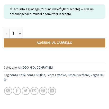
€
🔖 Acquista e guadagni
28
punti (vale
0,06
di sconto) — crea un
account per accumularli e convertirli in sconto.
Tisana Relax | Compatibili Lavazza A Modo Mio | 10 Capsule quantità
AGGIUNGI AL CARRELLO
Categorie:
A MODO MIO
,
COMPATIBILI
Tag:
Senza Caffè
,
Senza Glutine
,
Senza Lattosio
,
Senza Zucchero
,
Vegan OK
💚