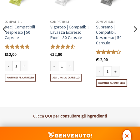
COMPATIBILI
COMPATIBILI
COMPATIBILI
Dec | Compatibili
Vigoroso | Compatibili
Supremo |
Nespresso | 50
Lavazza Espresso
Compatibili
Capsule
Point | 50 Capsule
Nespresso | 50
Capsule
Valutato
€
12,00
Valutato
€
12,00
4.8
su 5
4.46
su 5
Valutato
€
12,00
4.31
su 5
cafè Dolce Gusto | 48 Capsule quantità
Dec | Compatibili Nespresso | 50 Capsule quantità
Vigoroso | Compatibili Lavazza Espresso Point | 50 Capsu
sule quantità
AGGIUNGI AL CARRELLO
AGGIUNGI AL CARRELLO
Supremo | Compatibili Nespr
AGGIUNGI AL CARRELLO
Clicca
QUI
per
consultare gli Ingredienti
Visa
MasterCard
PayPal
Postepay
👋 BENVENUTO!
✕