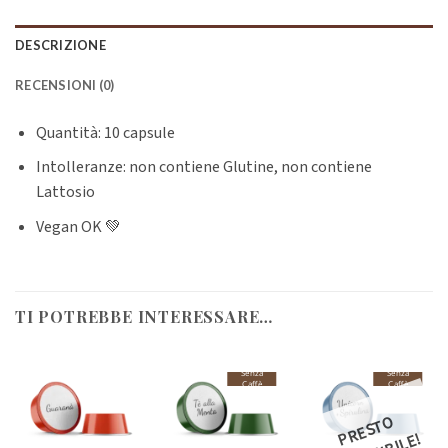
DESCRIZIONE
RECENSIONI (0)
Quantità: 10 capsule
Intolleranze: non contiene Glutine, non contiene
Lattosio
Vegan OK 💚
TI POTREBBE INTERESSARE…
Senza
Senza
Caffè
Caffè
R
E
S
T
O
DI
S
P
O
NI
BI
L