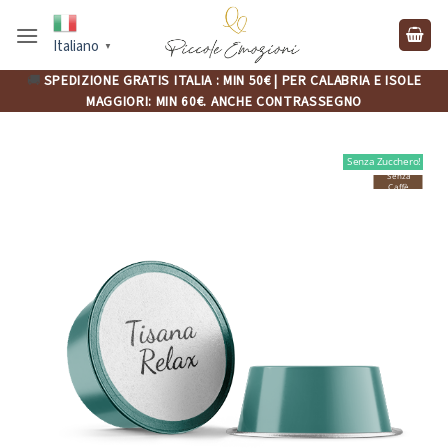
Salta
ai
Italiano
▼
contenuti
🚚
SPEDIZIONE GRATIS ITALIA : MIN 50€ | PER CALABRIA E ISOLE
MAGGIORI: MIN 60€. ANCHE CONTRASSEGNO
Senza Zucchero!
Senza
Caffè