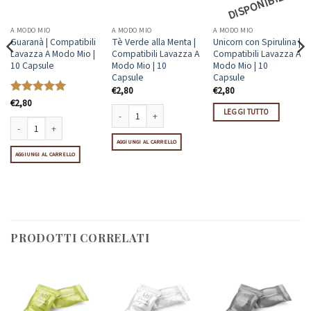
P
E!
A MODO MIO
A MODO MIO
A MODO MIO
Guaranà | Compatibili
Tè Verde alla Menta |
Unicorn con Spirulina |
Lavazza A Modo Mio |
Compatibili Lavazza A
Compatibili Lavazza A
10 Capsule
Modo Mio | 10
Modo Mio | 10
Capsule
Capsule
€
2,80
€
2,80
Valutato
€
2,80
5
LEGGI TUTTO
su 5
ule quantità
Tè Verde alla Menta | Compatibili Lavazza A Modo Mio | 
ero | Compatibili Lavazza A Modo Mio | 10 Capsule quantità
AGGIUNGI AL CARRELLO
Guaranà | Compatibili Lavazza A Modo Mio | 10 Capsule quantità
AGGIUNGI AL CARRELLO
PRODOTTI CORRELATI