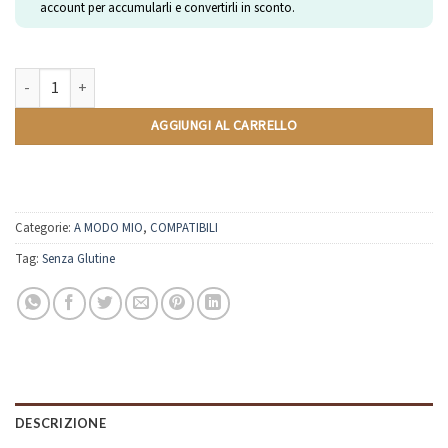
account per accumularli e convertirli in sconto.
Gianduia | Compatibili Lavazza A Modo Mio | 10 Capsule quantità
AGGIUNGI AL CARRELLO
Categorie:
A MODO MIO
,
COMPATIBILI
Tag:
Senza Glutine
DESCRIZIONE