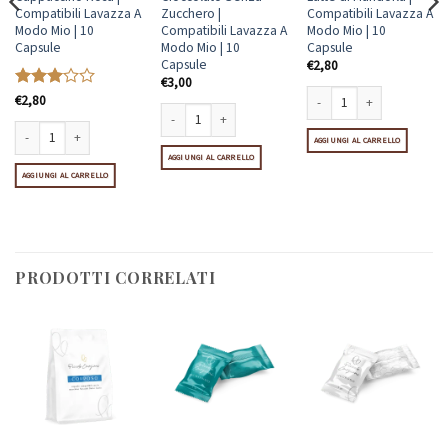
Compatibili Lavazza A
Zucchero |
Compatibili Lavazza A
Modo Mio | 10
Compatibili Lavazza A
Modo Mio | 10
Capsule
Modo Mio | 10
Capsule
Capsule
€
2,80
€
3,00
Valutato
€
2,80
3
su 5
 Mio | 10 Capsule quantità
Lavazza A Modo Mio | 10 Capsule quantità
Latte di Mandorla | Compati
Cioccolato Senza Zucchero | Compatibili Lavazza A Modo
AGGIUNGI AL CARRELLO
AGGIUNGI AL CARRELLO
Cappuccino Rosa | Compatibili Lavazza A Modo Mio | 10 Capsule quantità
AGGIUNGI AL CARRELLO
PRODOTTI CORRELATI