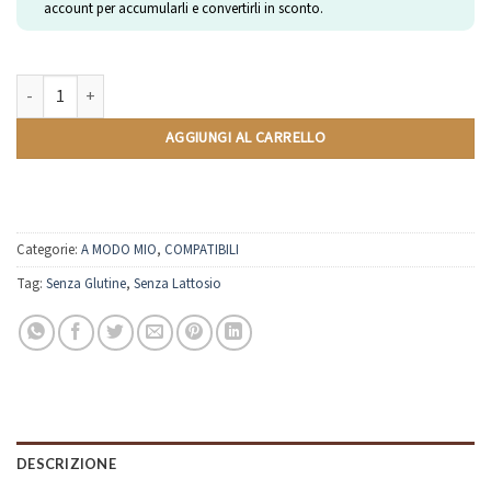
account per accumularli e convertirli in sconto.
Sambuca | Compatibili Lavazza A Modo Mio | 10 Capsule quantità
AGGIUNGI AL CARRELLO
Categorie:
A MODO MIO
,
COMPATIBILI
Tag:
Senza Glutine
,
Senza Lattosio
DESCRIZIONE