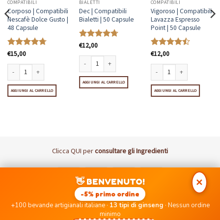
COMPATIBILI
BIALETTI
COMPATIBILI
Corposo | Compatibili
Dec | Compatibili
Vigoroso | Compatibili
Nescafè Dolce Gusto |
Bialetti | 50 Capsule
Lavazza Espresso
48 Capsule
Point | 50 Capsule
Valutato
€
12,00
4.69
su 5
Valutato
€
15,00
Valutato
€
12,00
4.69
su 5
4.46
su 5
Dec | Compatibili Bialetti | 50 Capsule quantità
Corposo | Compatibili Nescafè Dolce Gusto | 48 Capsule quantità
AGGIUNGI AL CARRELLO
Vigoroso | Compatibili Lava
vazza A Modo Mio | 50 Capsule quantità
AGGIUNGI AL CARRELLO
AGGIUNGI AL CARRELLO
Clicca
QUI
per
consultare gli Ingredienti
Visa
MasterCard
PayPal
Postepay
👋 BENVENUTO!
✕
DISCLAIMER: I Marchi Nespresso, Lavazza, UNO, Nescafè Dolce
-5% primo ordine
Gusto, Coop, Bialetti, Caffitaly non sono di proprietà di PICCOLE
+100 bevande artigianali italiane ·
13 tipi di ginseng
· Nessun ordine
EMOZIONI SRLS né di aziende ad essa collegate.
minimo