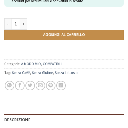
account per accumularli e convertirli in sconto.
Latte di Mandorla | Compatibili Lavazza A Modo Mio | 10 Capsule quantità
AGGIUNGI AL CARRELLO
Categorie:
A MODO MIO
,
COMPATIBILI
Tag:
Senza Caffè
,
Senza Glutine
,
Senza Lattosio
DESCRIZIONE