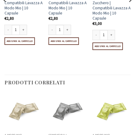
Compatibili Lavazza A
Compatibili Lavazza A
Zucchero |
Modo Mio | 10
Modo Mio | 10
Compatibili Lavazza A
Capsule
Capsule
Modo Mio | 10
Capsule
€
2,80
€
2,80
€
3,00
Marron Glacè | Compatibili Lavazza A Modo Mio | 10 Capsule quantità
Pistacchio | Compatibili Lavazza A Modo Mio | 10 Capsul
AGGIUNGI AL CARRELLO
AGGIUNGI AL CARRELLO
Nocciolino Senza Zucchero 
AGGIUNGI AL CARRELLO
sule quantità
PRODOTTI CORRELATI