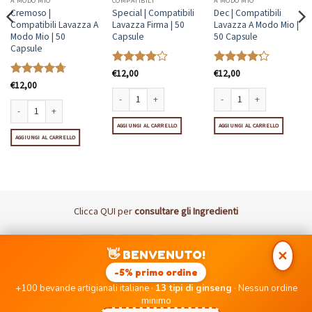
A MODO MIO
COMPATIBILI
A MODO MIO
Cremoso |
Special | Compatibili
Dec | Compatibili
Compatibili Lavazza A
Lavazza Firma | 50
Lavazza A Modo Mio |
Modo Mio | 50
Capsule
50 Capsule
Capsule
Valutato
€
12,00
Valutato
€
12,00
4
su 5
4.21
su 5
Valutato
€
12,00
4.69
su 5
azza A Modo Mio | 50 Capsule quantità
Special | Compatibili Lavazza Firma | 50 Capsule quanti
Dec | Compatibili Lavazza A
Cremoso | Compatibili Lavazza A Modo Mio | 50 Capsule quantità
AGGIUNGI AL CARRELLO
AGGIUNGI AL CARRELLO
AGGIUNGI AL CARRELLO
Clicca
QUI
per
consultare gli Ingredienti
Visa
MasterCard
PayPal
Postepay
👋 BENVENUTO!
✕
DISCLAIMER: I Marchi Nespresso, Lavazza, UNO, Nescafè Dolce
-5% primo ordine
Gusto, Coop, Bialetti, Caffitaly non sono di proprietà di PICCOLE
+100 bevande artigianali italiane ·
13 tipi di ginseng
· Nessun ordine
EMOZIONI SRLS né di aziende ad essa collegate.
minimo