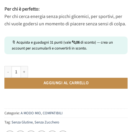
Per chi è perfetto:
Per chi cerca energia senza picchi glicemici, per sportivi, per
chi vuole godersi un momento di piacere senza sensi di colpa.
€
🔖 Acquista e guadagni
31
punti (vale
0,06
di sconto) — crea un
account per accumularli e convertirli in sconto.
Ginseng Zero | Compatibili Lavazza A Modo Mio | 10 Capsule quantità
AGGIUNGI AL CARRELLO
Categorie:
A MODO MIO
,
COMPATIBILI
Tag:
Senza Glutine
,
Senza Zucchero