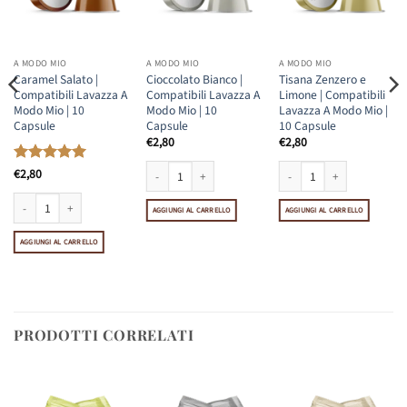
A MODO MIO
A MODO MIO
A MODO MIO
Caramel Salato |
Cioccolato Bianco |
Tisana Zenzero e
Compatibili Lavazza A
Compatibili Lavazza A
Limone | Compatibili
Modo Mio | 10
Modo Mio | 10
Lavazza A Modo Mio |
Capsule
Capsule
10 Capsule
€
2,80
€
2,80
Valutato
€
2,80
5
su 5
le quantità
Cioccolato Bianco | Compatibili Lavazza A Modo Mio | 10
Tisana Zenzero e Limone | C
Compatibili Lavazza A Modo Mio | 10 Capsule quantità
AGGIUNGI AL CARRELLO
AGGIUNGI AL CARRELLO
Caramel Salato | Compatibili Lavazza A Modo Mio | 10 Capsule quantità
AGGIUNGI AL CARRELLO
PRODOTTI CORRELATI