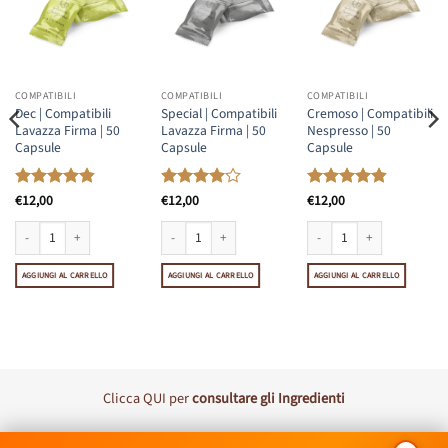
COMPATIBILI
COMPATIBILI
COMPATIBILI
Dec | Compatibili
Special | Compatibili
Cremoso | Compatibili
Lavazza Firma | 50
Lavazza Firma | 50
Nespresso | 50
Capsule
Capsule
Capsule
Valutato
€
12,00
Valutato
€
12,00
Valutato
€
12,00
4.85
su 5
4
su 5
4.86
su 5
etti | 50 Capsule quantità
ule quantità
Dec | Compatibili Lavazza Firma | 50 Capsule quantità
Special | Compatibili Lavazza Firma | 50 Capsule quantità
Cremoso | Compatibili Nespr
AGGIUNGI AL CARRELLO
AGGIUNGI AL CARRELLO
AGGIUNGI AL CARRELLO
Clicca
QUI
per
consultare gli Ingredienti
Visa
MasterCard
PayPal
Postepay