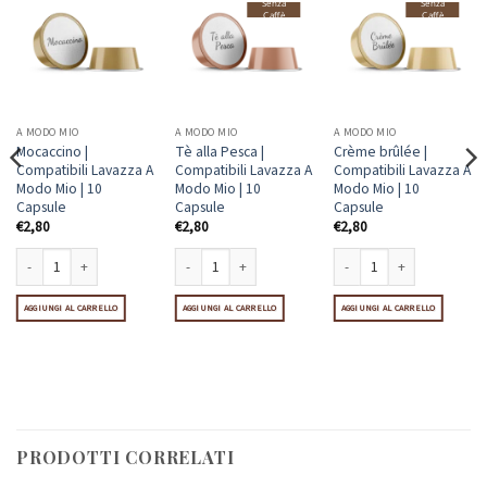
Senza
Senza
Caffè
Caffè
A MODO MIO
A MODO MIO
A MODO MIO
Mocaccino |
Tè alla Pesca |
Crème brûlée |
Compatibili Lavazza A
Compatibili Lavazza A
Compatibili Lavazza A
Modo Mio | 10
Modo Mio | 10
Modo Mio | 10
Capsule
Capsule
Capsule
€
2,80
€
2,80
€
2,80
ule quantità
Mocaccino | Compatibili Lavazza A Modo Mio | 10 Capsule quantità
Tè alla Pesca | Compatibili Lavazza A Modo Mio | 10 Cap
Crème brûlée | Compatibili 
 | Compatibili Lavazza A Modo Mio | 10 Capsule quantità
AGGIUNGI AL CARRELLO
AGGIUNGI AL CARRELLO
AGGIUNGI AL CARRELLO
PRODOTTI CORRELATI