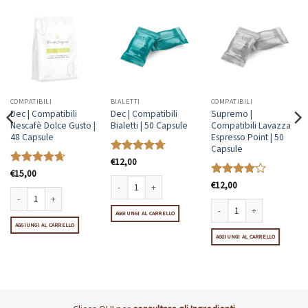
COMPATIBILI
BIALETTI
COMPATIBILI
Dec | Compatibili
Dec | Compatibili
Supremo |
Nescafè Dolce Gusto |
Bialetti | 50 Capsule
Compatibili Lavazza
48 Capsule
Espresso Point | 50
Capsule
Valutato
€
12,00
4.69
su 5
Valutato
€
15,00
4.67
su 5
Valutato
€
12,00
4.08
su 5
Dec | Compatibili Bialetti | 50 Capsule quantità
presso | 50 Capsule quantità
Dec | Compatibili Nescafè Dolce Gusto | 48 Capsule quantità
AGGIUNGI AL CARRELLO
AGGIUNGI AL CARRELLO
Supremo | Compatibili Lavaz
AGGIUNGI AL CARRELLO