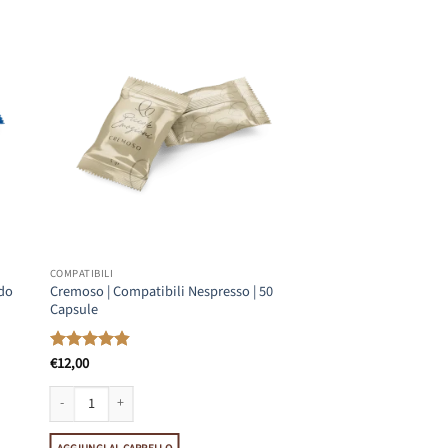
COMPATIBILI
odo
Cremoso | Compatibili Nespresso | 50
Capsule
€
12,00
Valutato
4.86
su 5
o | 50 Capsule quantità
Cremoso | Compatibili Nespresso | 50 Capsule quantità