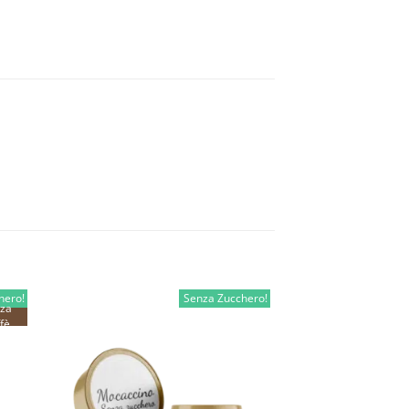
hero!
Senza Zucchero!
za
fè