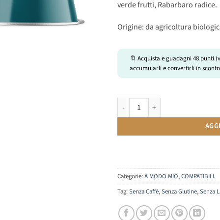
verde frutti, Rabarbaro radice.
Origine: da agricoltura biologi
🔖 Acquista e guadagni
48
punti (
accumularli e convertirli in sconto
Tisana Digestive | Compatibili Lav
AGG
Categorie:
A MODO MIO
,
COMPATIBILI
Tag:
Senza Caffè
,
Senza Glutine
,
Senza L