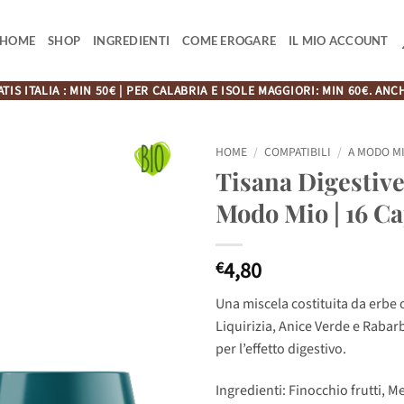
HOME
SHOP
INGREDIENTI
COME EROGARE
IL MIO ACCOUNT
TIS ITALIA : MIN 50€ | PER CALABRIA E ISOLE MAGGIORI: MIN 60€. A
HOME
/
COMPATIBILI
/
A MODO M
Tisana Digestive
Modo Mio | 16 C
4,80
€
Una miscela costituita da erbe o
Liquirizia, Anice Verde e Rabar
per l’effetto digestivo.
Ingredienti: Finocchio frutti, Me