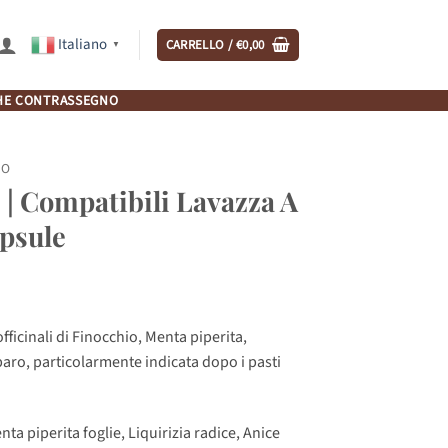
Italiano
CARRELLO /
€
0,00
▼
NCHE CONTRASSEGNO
IO
 | Compatibili Lavazza A
apsule
fficinali di Finocchio, Menta piperita,
baro, particolarmente indicata dopo i pasti
nta piperita foglie, Liquirizia radice, Anice