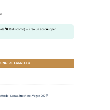
ca
€
vale
0,10
di sconto) — crea un account per
.
azza A Modo Mio | 16 Capsule quantità
IUNGI AL CARRELLO
attosio
,
Senza Zucchero
,
Vegan OK 💚