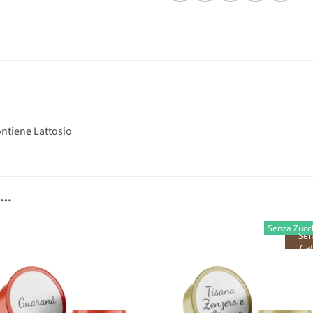
ontiene Lattosio
E…
Senza Zucc
Sen
Caf