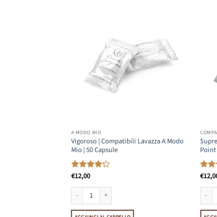
A MODO MIO
COMPAT
i Bialetti | 50
Vigoroso | Compatibili Lavazza A Modo
Supre
Mio | 50 Capsule
Point
€
12,00
€
12,0
Valutato
Valut
4.23
su 5
4.08
Bialetti | 50 Capsule quantità
Vigoroso | Compatibili Lavazza A Modo Mio | 50 Capsule
Suprem