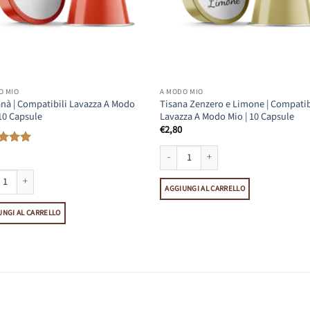
O MIO
A MODO MIO
nà | Compatibili Lavazza A Modo
Tisana Zenzero e Limone | Compatib
 10 Capsule
Lavazza A Modo Mio | 10 Capsule
€
2,80
tato
5
le quantità
Tisana Zenzero e Limone | Compatibili L
AGGIUNGI AL CARRELLO
à | Compatibili Lavazza A Modo Mio | 10 Capsule quantità
UNGI AL CARRELLO