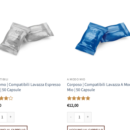
IBILI
A MODO MIO
mo | Compatibili Lavazza Espresso
Corposo | Compatibili Lavazza A M
 | 50 Capsule
Mio | 50 Capsule
0
€
12,00
ato
Valutato
su 5
4.92
su 5
 quantità
o | Compatibili Lavazza Espresso Point | 50 Capsule quantità
Corposo | Compatibili Lavazza A Modo Mi