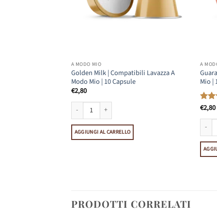
A MODO MIO
A MOD
| Compatibili Lavazza
Golden Milk | Compatibili Lavazza A
Guara
sule
Modo Mio | 10 Capsule
Mio |
€
2,80
€
2,80
Valu
su 5
Compatibili Lavazza A Modo Mio | 10 Capsule quantità
Golden Milk | Compatibili Lavazza A Modo Mio | 10 Capsu
le quantità
O
AGGIUNGI AL CARRELLO
Guaran
AGGI
PRODOTTI CORRELATI